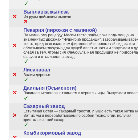
Выплавка жылеза
Из руды добываем жылезо
Пекарня (пирожки с малиной)
Па маминому рецебду. Месим тесто, ждём, пока подымеццо на
знаменитых дрожжах "Чудо-гриб продакшн", заворачиваем варен
тесто, придавая изделиям фирменный перошковый вид; затем
обмазываем глазурью для пущей аппетитности и запускаем в дух
следя за тем, чтобы сия хлебобулачная продукция не пригорела
фасуем и отсылаем на склад.
Лисапавал
Валим деревья
Даильня (Осьменоги)
Ловим осьменогов и отжимаем в чернильницы. Выпускаем попас
Сахарный завод
Есть такая ботва — сахарный тростиг. И ышо есть такая ботва б
Вот их мы и перерабатываем по особой технологии, получая
кристаллический сахар.
Комбикормовый завод