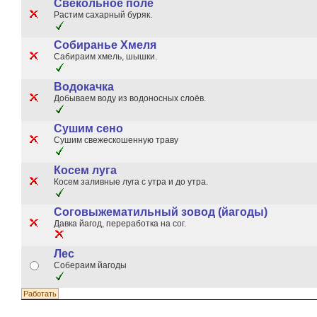
Свекольное поле
Растим сахарный буряк.
Собиранье Хмеля
Сабираим хмель, шышки.
Водокачка
Добываем воду из водоносных слоёв.
Сушим сено
Сушим свежескошенную траву
Косем луга
Косем заливные луга с утра и до утра.
Соговыжематильный зовод (йагоды)
Давка йагод, переработка на сог.
Лес
Собераим йагоды