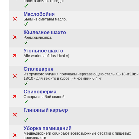
просто добавить воды!
Маслобойня
Бьем из сметаны масло.
Жылезное шахто
Роем жылезяки.
Угольное шахто
Alle warten auf das Licht =)
Сталеварня
Из хрупкого чугуния получаем нержавеющею сталь Х1-18нт10к и
18/10 - для тех кто в курсе :) + кремний 0.4 кг
Свиноферма
Откорм и забой свиней.
Глиняный каръер
Уборка памищений
Медведворнеги собирают всевозможные отсатки с пищевых
производств.