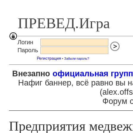
ПРЕВЕД.Игра
Логин
Пароль
Регистрация
•
Забыли пароль?
Внезапно
официальная групп
Нафиг баннер, всё равно вы н
(
al
e
x.of
f
Форум с
Предприятия медвеж