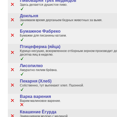
Пивоварня Трёх Медведов
Здесь делается душистое пиво.
Доильня
Занимаем время дерганьем бедных животных за вымя.
Бумажное Фабреко
Бумажки для писанины катаем.
Птицеферма (яйца)
Курицо-несушко, вскормленное отборным зерном производит д
десятка яиц в ниделю.
Лисопилко
Аккуратно пилим брёвна.
Пекарня (Хлеб)
Собственно, тут выпекают хлеп. Пшонной.
Варка варения
Варим малиновое варение.
Квашение Ёгурда
Заквашиваем молоко с малиной