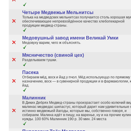
Четыре Медвежьи Мельнитсы
Толька на медведских мельнитсах получаитсо столь хорошая мук
обеспечивающее непревзойдённое качество хлебопекарной
продукции медвед-страны.
Медовушный завод имени Великай Умки
Медовуху варим, чего ж объяснять.
Мясничество (свиной цех)
Разделываем тушки.
Пасека
Отбираем мёд, воск и йад у пчол. Мёд используеццо по прямому
назначению, воск — в сувенирной продукции и в фармакологии, к
йад.
Малинник
В Диких Дебрях Медвед-страны произрастает особо колючий ви
малинас медведас шипастус, который дарит нам удивительные
истинно медвежьей йагоды, которые мы, собственно говоря, и
собираем. Малина идёт в пищу, на варенье, ну и на прочие кул
нужды. 100 60% Малинник 190 р. 30 мин. 24 места