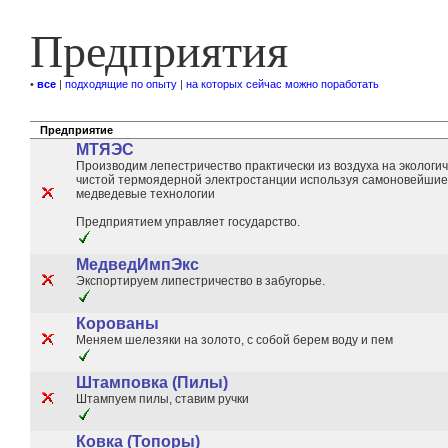
Предприятия
•
все
|
подходящие по опыту
|
на которых сейчас можно поработать
Предприятие
МТЯЭС
Производим лепестричество практически из воздуха на экологи
чистой термоядерной электростанции используя самоновейшие
медведевые технологии
Предприятием управляет государство.
МедведИмпЭкс
Экспортируем липестричество в забугорье.
Корованы
Меняем шелезяки на золото, с собой берем воду и пем
Штамповка (Пилы)
Штампуем пилы, ставим ручки
Ковка (Топоры)