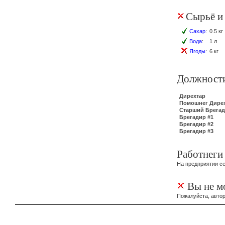
Сырьё и
Сахар
:
0.5 кг
Вода
:
1 л
Ягоды
:
6 кг
Должност
Дирехтар
Помошнег Дире
Старший Брега
Брегадир #1
Брегадир #2
Брегадир #3
Работнеги
На предприятии се
Вы не мо
Пожалуйста, автор