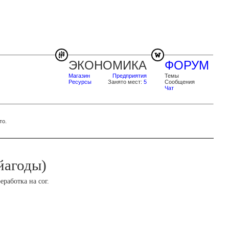
ЭКОНОМИКА
ФОРУМ
Магазин
Предприятия
Темы
Ресурсы
Занято мест:
5
Сообщения
Чат
то.
йагоды)
еработка на сог.