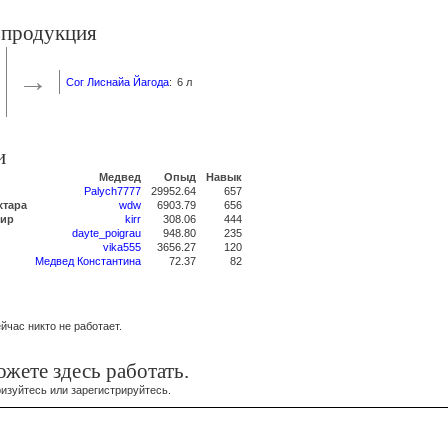
 продукция
→
Сог Лиснайа Йагода
:
6 л
и
Медвед
Опыд
Навык
Palych7777
29952.64
657
хтара
wdw
6903.79
656
дир
kirr
308.06
444
dayte_poigrau
948.80
235
vika555
3656.27
120
Медвед Константина
72.37
82
йчас никто не работает.
жете здесь работать.
изуйтесь или зарегистрируйтесь.