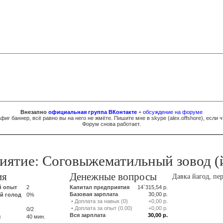
Внезапно
официальная группа ВКонтакте
+
обсуждение на форуме
фиг баннер, всё равно вы на него не жмёте. Пишите мне в skype (
al
e
x.of
fsh
ore
), если ч
Форум снова работает.
иятие: Соговыжематильный зовод (
ия
Денежные вопросы
Давка йагод, пер
 опыт
2
Капитал предприятия
14`315,54 р.
Базовая зарплата
30,00 р.
й голод
0%
• Доплата за навык (0)
+0,00 р.
• Доплата за опыт (0.00)
+0,00 р.
0/2
Вся зарплата
30,00 р.
ы
40 мин.