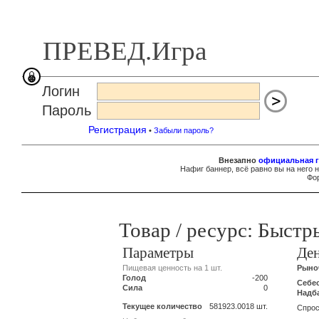
ПРЕВЕД.Игра
Логин
Пароль
Регистрация
•
Забыли пароль?
Внезапно
официальная г
Нафиг баннер, всё равно вы на него 
Фор
Товар / ресурс: Быстр
Параметры
Де
Пищевая ценность на 1 шт.
Рыноч
Голод
-200
Себе
Сила
0
Надб
Текущее количество
581923.0018 шт.
Спрос