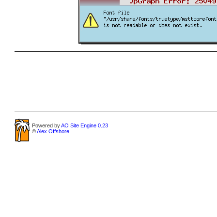
Powered by
AO Site Engine 0.23
©
Alex Offshore