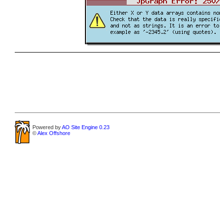
Powered by
AO Site Engine 0.23
©
Alex Offshore