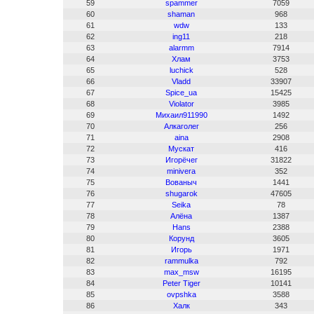
59
spammer
7059
60
shaman
968
61
wdw
133
62
ing11
218
63
alarmm
7914
64
Хлам
3753
65
luchick
528
66
Vladd
33907
67
Spice_ua
15425
68
Violator
3985
69
Михаил911990
1492
70
Алкаголег
256
71
aina
2908
72
Мускат
416
73
Игорёчег
31822
74
minivera
352
75
Вованыч
1441
76
shugarok
47605
77
Seika
78
78
Алёна
1387
79
Hans
2388
80
Корунд
3605
81
Игорь
1971
82
rammulka
792
83
max_msw
16195
84
Peter Tiger
10141
85
ovpshka
3588
86
Халк
343