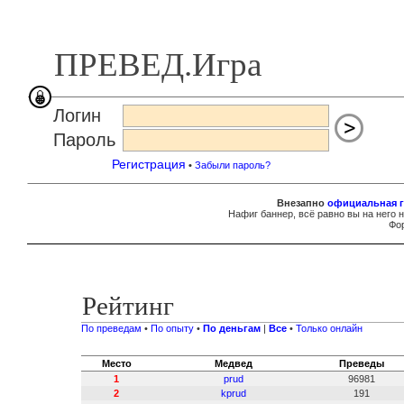
ПРЕВЕД.Игра
Логин
Пароль
Регистрация
•
Забыли пароль?
Внезапно
официальная г
Нафиг баннер, всё равно вы на него 
Фор
Рейтинг
По преведам
•
По опыту
•
По деньгам
|
Все
•
Только онлайн
Место
Медвед
Преведы
1
prud
96981
2
kprud
191