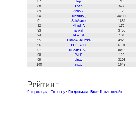
87
lvp
713
88
Коля
3435
89
vika555
168
90
МЕДВЕД
30414
91
SabAtage
1884
92
Mihail_A
173
93
jankal
3756
94
ALF_01
101
95
TimonAKATimka
4920
96
BUFFALO
6191
97
Mu3aHTPOn
6042
98
Wolf
120
99
alpav
3203
100
mUx
1942
Рейтинг
По преведам
•
По опыту
•
По деньгам
|
Все
•
Только онлайн