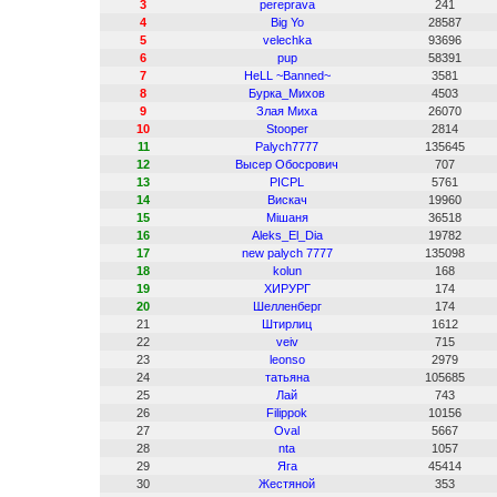
3
pereprava
241
4
Big Yo
28587
5
velechka
93696
6
pup
58391
7
HeLL ~Banned~
3581
8
Бурка_Михов
4503
9
Злая Миха
26070
10
Stooper
2814
11
Palych7777
135645
12
Высер Обосрович
707
13
PICPL
5761
14
Вискач
19960
15
Мішаня
36518
16
Aleks_El_Dia
19782
17
new palych 7777
135098
18
kolun
168
19
ХИРУРГ
174
20
Шелленберг
174
21
Штирлиц
1612
22
veiv
715
23
leonso
2979
24
татьяна
105685
25
Лай
743
26
Filippok
10156
27
Oval
5667
28
nta
1057
29
Яга
45414
30
Жестяной
353