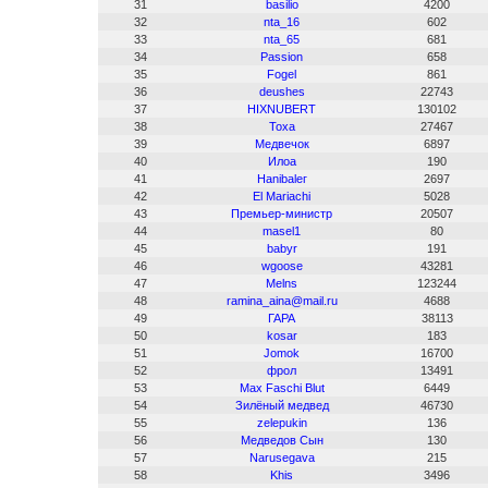
31
basilio
4200
32
nta_16
602
33
nta_65
681
34
Passion
658
35
Fogel
861
36
deushes
22743
37
HIXNUBERT
130102
38
Toxa
27467
39
Медвечок
6897
40
Илоа
190
41
Hanibalег
2697
42
El Mariachi
5028
43
Премьер-министр
20507
44
masel1
80
45
babyr
191
46
wgoose
43281
47
Melns
123244
48
ramina_aina@mail.ru
4688
49
ГАРА
38113
50
kosar
183
51
Jomok
16700
52
фрол
13491
53
Max Faschi Blut
6449
54
Зилёный медвед
46730
55
zelepukin
136
56
Медведов Сын
130
57
Narusegava
215
58
Khis
3496