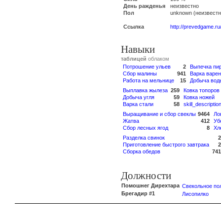
День ражденья
неизвестно
Пол
unknown (неизвестн
Ссылка
http://prevedgame.ru
Навыки
таблицей
облаком
Потрошение ульев
2
Выпечка пи
Сбор малины
941
Варка варе
Работа на мельнице
15
Добыча вод
Выплавка жылеза
259
Ковка топоров
Добыча угля
59
Ковка ножей
Варка стали
58
skill_descriptio
Выращивание и сбор свеклы
9464
Ло
Жатва
412
Уб
Сбор лесных ягод
8
Хл
Разделка свинок
2
Приготовление быстрого завтрака
2
Сборка обедов
741
Должности
Помошнег Дирехтара
Свекольное по
Брегадир #1
Лисопилко