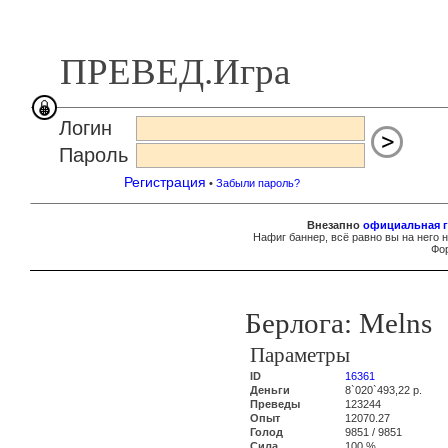
ПРЕВЕД.Игра
Логин
Пароль
Регистрация
•
Забыли пароль?
Внезапно
официальная г
Нафиг баннер, всё равно вы на него 
Фор
Берлога: Melns
Параметры
ID
16361
Деньги
8`020`493,22 р.
Преведы
123244
Опыт
12070.27
Голод
9851 / 9851
Сила
100 %