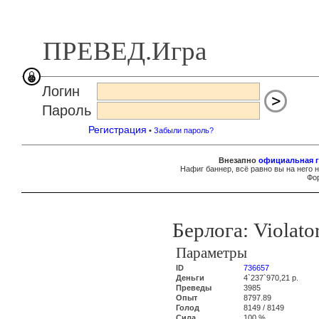
ПРЕВЕД.Игра
Логин
Пароль
Регистрация
•
Забыли пароль?
Внезапно
официальная г
Нафиг баннер, всё равно вы на него 
Фор
Берлога: Violato
Параметры
ID
736657
Деньги
4`237`970,21 р.
Преведы
3985
Опыт
8797.89
Голод
8149 / 8149
Сила
100 %