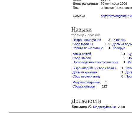
День ражденья
30 сентября 2006
Пол
unknown (неизвестн
Ссылка
http://prevedgame.ru
Навыки
таблицей
облаком
Потрошение ульев
3
Рыбалка
Сбор малины
109
Добыча вод
Работа на мельнице
1
Лесоруб
Ковка ножей
51
Су
Сбор Хмеля
2
По
Производство электроэнергии
1
Ме
Выращивание и сбор свеклы
1
Лов
Добыча кремния
1
Доб
Сбор лесных ягод
8
Про
Медовуховарение
1
Сборка обедов
112
Должности
Брегадир #2
МедведИмпЭкс
2500