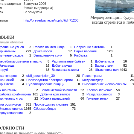
нь ражденья
3 августа 2006
л
female (медведица)
ак
не замужем
Медвед-женщина будущ
ылка
http://prevedgame.ru/in.php?id=71208
всегда стремится к поб
авыки
лицей
облаком
трошение ульев
2
Работа на мельнице
1
Получение сметаны
1
ор малины
229
Дойка коров
17
Варка варения
128
лучение сахара
1
Выпаривание соли
5
Рыбалка
1
реработка сметаны в масло
8
Распиливание брёвен
1
Добыча угля
16
быча воды
16
Добыча руды
2
Варка стали
52
соруб
63
Выплавка жылеза
23
Штамповка пил
4943
ка топоров
2
skill_description_30
28
Покос травы
11
вка ножей
28
Производство электроэнергии
11
Медвенеджер
24
ор Хмеля
4
Сублимирование пищщи
8
Выращивание и сбор свеклы
3
быча глины
2
Ловля мелкой живности
32
Хлебовыпечение
58
работка комбикорма
101
Добыча кристаллов
2
Разделка свинок
3
ор лесных ягод
22
Уборка памищений
60
Гонение зелья
27
йка осминогов
381
Производство хлопьев
151
бивание свинок
1935
Сборка обедов
73
довуховарение
2
олжности
вед пока не занимает ни одну должность.