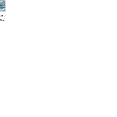
его
еде!