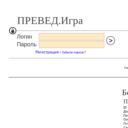
ПРЕВЕД.Игра
Логин
Пароль
Регистрация
•
Забыли пароль?
На
Б
П
ID
Де
Пр
Оп
Го
Си