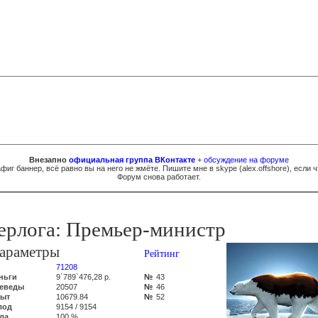
Внезапно
официальная группа ВКонтакте
+
обсуждение на форуме
фиг баннер, всё равно вы на него не жмёте. Пишите мне в skype (
al
e
x.of
fsh
ore
), если ч
Форум снова работает.
ерлога: Премьер-министр
араметры
Рейтинг
71208
ньги
9`789`476,28 р.
№
43
еведы
20507
№
46
ыт
10679.84
№
52
лод
9154 / 9154
ла
100 %