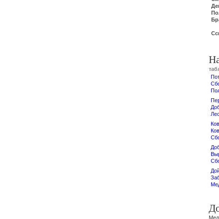
Де
По
Бр
Сс
Н
таб
По
Сб
По
Пе
До
Ле
Ков
Ко
Сб
До
Вы
Сб
До
За
Ме
Д
Мед