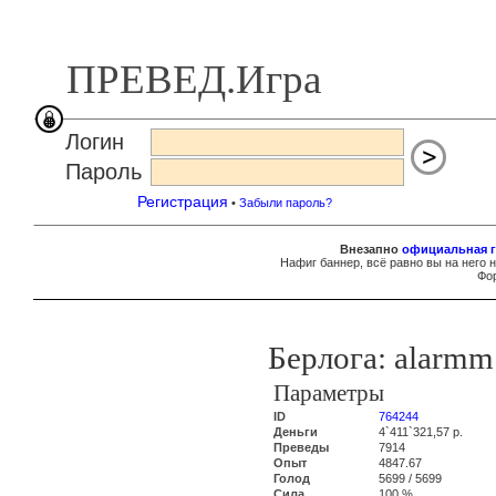
ПРЕВЕД.Игра
Логин
Пароль
Регистрация
•
Забыли пароль?
Внезапно
официальная г
Нафиг баннер, всё равно вы на него 
Фор
Берлога: alarmm
Параметры
ID
764244
Деньги
4`411`321,57 р.
Преведы
7914
Опыт
4847.67
Голод
5699 / 5699
Сила
100 %