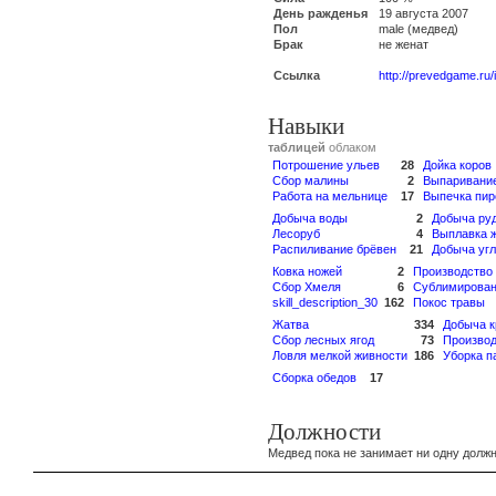
День ражденья
19 августа 2007
Пол
male (медвед)
Брак
не женат
Ссылка
http://prevedgame.ru
Навыки
таблицей
облаком
Потрошение ульев
28
Дойка коров
Сбор малины
2
Выпаривание
Работа на мельнице
17
Выпечка пир
Добыча воды
2
Добыча ру
Лесоруб
4
Выплавка 
Распиливание брёвен
21
Добыча уг
Ковка ножей
2
Производство 
Сбор Хмеля
6
Сублимирова
skill_description_30
162
Покос травы
Жатва
334
Добыча к
Сбор лесных ягод
73
Производ
Ловля мелкой живности
186
Уборка 
Сборка обедов
17
Должности
Медвед пока не занимает ни одну должн