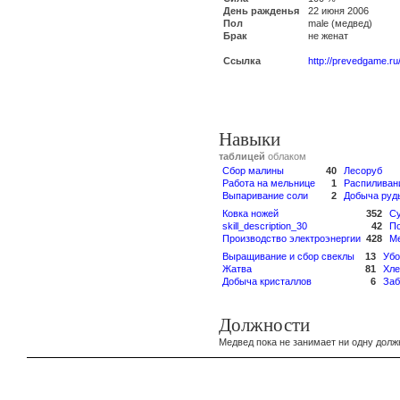
День ражденья
22 июня 2006
Пол
male (медвед)
Брак
не женат
Ссылка
http://prevedgame.ru
Навыки
таблицей
облаком
Сбор малины
40
Лесоруб
Работа на мельнице
1
Распиливан
Выпаривание соли
2
Добыча руд
Ковка ножей
352
С
skill_description_30
42
По
Производство электроэнергии
428
М
Выращивание и сбор свеклы
13
Убо
Жатва
81
Хле
Добыча кристаллов
6
Заб
Должности
Медвед пока не занимает ни одну долж