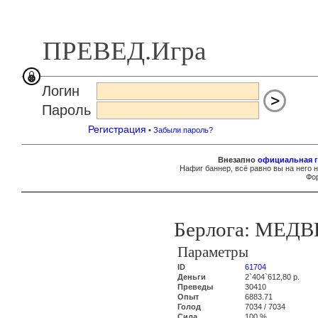
ПРЕВЕД.Игра
Логин
Пароль
Регистрация
•
Забыли пароль?
Внезапно
официальная г
Нафиг баннер, всё равно вы на него 
Фор
Берлога: МЕД
Параметры
ID
61704
Деньги
2`404`612,80 р.
Преведы
30410
Опыт
6883.71
Голод
7034 / 7034
Сила
100 %