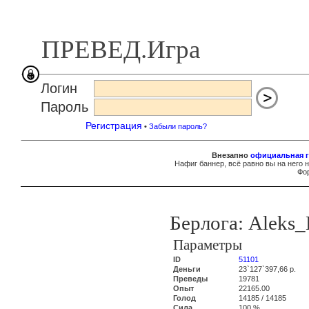
ПРЕВЕД.Игра
Логин
Пароль
Регистрация
•
Забыли пароль?
Внезапно
официальная г
Нафиг баннер, всё равно вы на него 
Фор
Берлога: Aleks_
Параметры
ID
51101
Деньги
23`127`397,66 р.
Преведы
19781
Опыт
22165.00
Голод
14185 / 14185
Сила
100 %