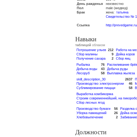
День ражденья
неизвестно
Пол
male (медвед)
Брак
жена:
татьяна
Свидетельство № 1
Ссылка
http://prevedgame.ru
Навыки
таблицей
облаком
Потрошение ульев
212
Работа на ме
Сбор малины
9
Дойка коров
Получение сахара
2
Сбор яиц
Рыбалка
76
Распиливание брё
Добыча воды
43
Добыча руды
Лесоруб
58
Выплавка жылеза
skill_description_30
2637
П
Производство электроэнергии
46
М
Сублимирование пищщи
58
В
Выработка комбикорма
Строим современнейший, на пикоробо
Сбор лесных ягод
Производство бумаги
56
Разделка 
Уборка памищений
26
Дойка осм
Хлебовыпечение
2
Забивание
Должности