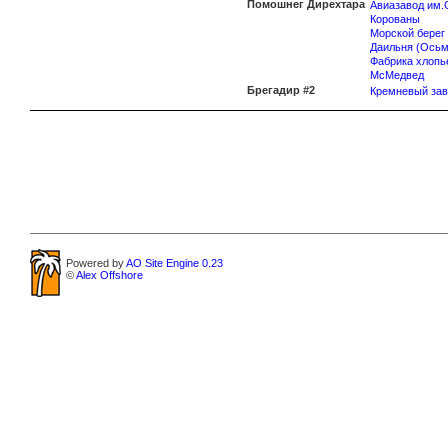
Помошнег Дирехтара
Авиазавод им.
Корованы
Морской берег
Даильня (Осьм
Фабрика хлопь
McМедвед
Брегадир #2
Кремневый зав
Powered by
AO Site Engine 0.23
©
Alex Offshore