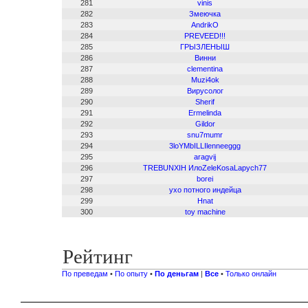
281
vinis
282
Змеючка
283
AndrikO
284
PREVEED!!!
285
ГРЫЗЛЕНЫШ
286
Винни
287
clementina
288
Muzi4ok
289
Вирусолог
290
Sherif
291
Ermelinda
292
Gildor
293
snu7mumr
294
3loYMbILLIlenneeggg
295
aragvij
296
TREBUNXIH ИлоZeleKosaLapych77
297
borei
298
ухо потного индейца
299
Hnat
300
toy machine
Рейтинг
По преведам
•
По опыту
•
По деньгам
|
Все
•
Только онлайн