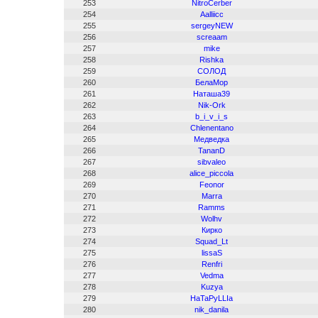
253
NitroCerber
254
Aalliicc
255
sergeyNEW
256
screaam
257
mike
258
Rishka
259
СОЛОД
260
БелаМор
261
Наташа39
262
Nik-Ork
263
b_i_v_i_s
264
Chlenentano
265
Медведка
266
TananD
267
sibvaleo
268
alice_piccola
269
Feonor
270
Marra
271
Ramms
272
Wolhv
273
Кирко
274
Squad_Lt
275
lissaS
276
Renfri
277
Vedma
278
Kuzya
279
HaTaPyLLIa
280
nik_danila