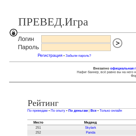
ПРЕВЕД.Игра
Логин
Пароль
Регистрация
•
Забыли пароль?
Внезапно
официальная г
Нафиг баннер, всё равно вы на него 
Фор
Рейтинг
По преведам
•
По опыту
•
По деньгам
|
Все
•
Только онлайн
Место
Медвед
251
Skylark
252
Panda