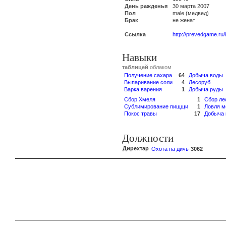
День ражденья
30 марта 2007
Пол
male (медвед)
Брак
не женат
Ссылка
http://prevedgame.ru
Навыки
таблицей
облаком
Получение сахара
64
Добыча воды
Выпаривание соли
4
Лесоруб
Варка варения
1
Добыча руды
Сбор Хмеля
1
Сбор ле
Сублимирование пищщи
1
Ловля м
Покос травы
17
Добыча 
Должности
Дирехтар
Охота на дичь
3062