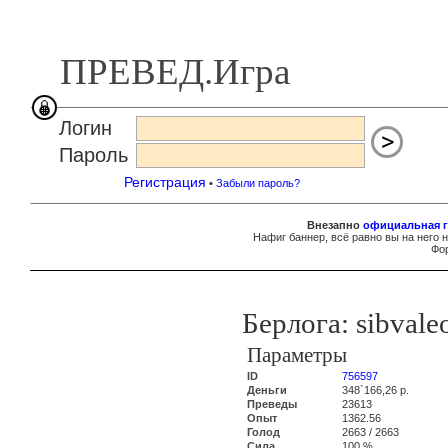
ПРЕВЕД.Игра
Логин
Пароль
Регистрация
•
Забыли пароль?
Внезапно
официальная г
Нафиг баннер, всё равно вы на него 
Фор
Берлога: sibvale
Параметры
ID
756597
Деньги
348`166,26 р.
Преведы
23613
Опыт
1362.56
Голод
2663 / 2663
Сила
100 %