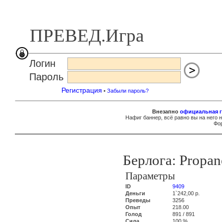
ПРЕВЕД.Игра
Логин
Пароль
Регистрация
•
Забыли пароль?
Внезапно
официальная г
Нафиг баннер, всё равно вы на него 
Фор
Берлога: Propan
Параметры
ID
9409
Деньги
1`242,00 р.
Преведы
3256
Опыт
218.00
Голод
891 / 891
Сила
100 %