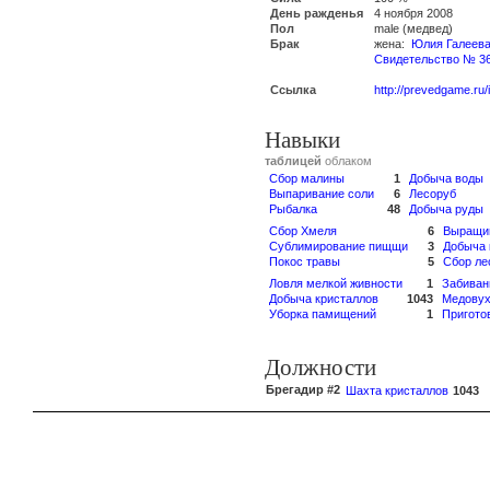
День ражденья
4 ноября 2008
Пол
male (медвед)
Брак
жена:
Юлия Галеев
Свидетельство № 3
Ссылка
http://prevedgame.ru
Навыки
таблицей
облаком
Сбор малины
1
Добыча воды
Выпаривание соли
6
Лесоруб
Рыбалка
48
Добыча руды
Сбор Хмеля
6
Выращив
Сублимирование пищщи
3
Добыча 
Покос травы
5
Сбор ле
Ловля мелкой живности
1
Забиван
Добыча кристаллов
1043
Медовух
Уборка памищений
1
Пригото
Должности
Брегадир #2
Шахта кристаллов
1043