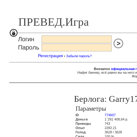
ПРЕВЕД.Игра
Логин
Пароль
Регистрация
•
Забыли пароль?
Внезапно
официальная г
Нафиг баннер, всё равно вы на него 
Фор
Берлога: Garry1
Параметры
ID
774607
Деньги
1`291`408,64 р.
Преведы
743
Опыт
2282.21
Голод
3628 / 3628
Сила
100 %