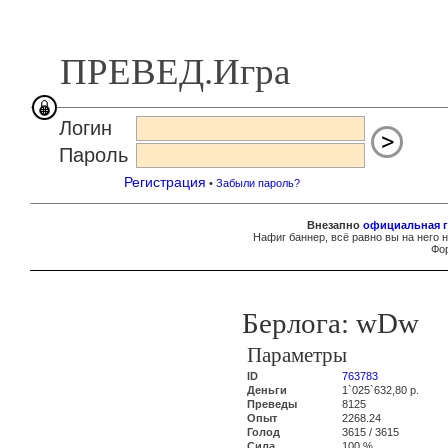
ПРЕВЕД.Игра
Логин
Пароль
Регистрация
•
Забыли пароль?
Внезапно
официальная г
Нафиг баннер, всё равно вы на него 
Фор
Берлога: wDw
Параметры
ID
763783
Деньги
1`025`632,80 р.
Преведы
8125
Опыт
2268.24
Голод
3615 / 3615
Сила
100 %