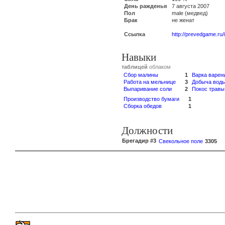
День ражденья
7 августа 2007
Пол
male (медвед)
Брак
не женат
Ссылка
http://prevedgame.ru
Навыки
таблицей
облаком
Сбор малины
1
Варка варен
Работа на мельнице
3
Добыча вод
Выпаривание соли
2
Покос травы
Производство бумаги
1
Сборка обедов
1
Должности
Брегадир #3
Свекольное поле
3305