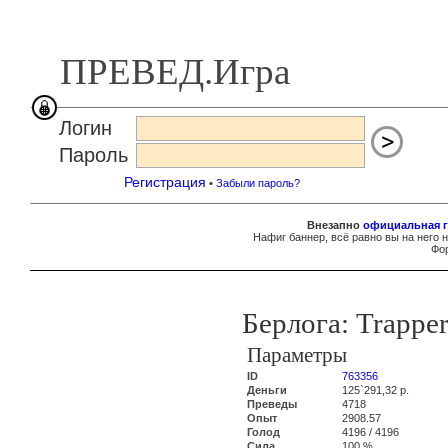
ПРЕВЕД.Игра
Логин
Пароль
Регистрация
•
Забыли пароль?
Внезапно
официальная г
Нафиг баннер, всё равно вы на него 
Фор
Берлога: Trappe
Параметры
ID
763356
Деньги
125`291,32 р.
Преведы
4718
Опыт
2908.57
Голод
4196 / 4196
Сила
100 %