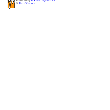
Powered by
AO Site Engine 0.23
©
Alex Offshore