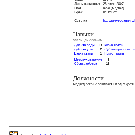
День ражденья
26 июля 2007
Пол
male (медвед)
Брак
не женат
Ссылка
http://prevedgame.ru
Навыки
таблицей
облаком
Добыча воды
13
Ковка ножей
Добыча угля
2
Сублимирование п
Варка стали
1
Покос травы
Медовуховарение
1
Сборка обедов
11
Должности
Медвед пока не занимает ни одну должн