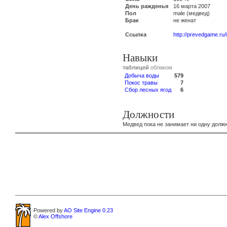
День ражденья
16 марта 2007
Пол
male (медвед)
Брак
не женат
Ссылка
http://prevedgame.ru
Навыки
таблицей
облаком
Добыча воды
579
Покос травы
7
Сбор лесных ягод
6
Должности
Медвед пока не занимает ни одну должн
Powered by
AO Site Engine 0.23
©
Alex Offshore