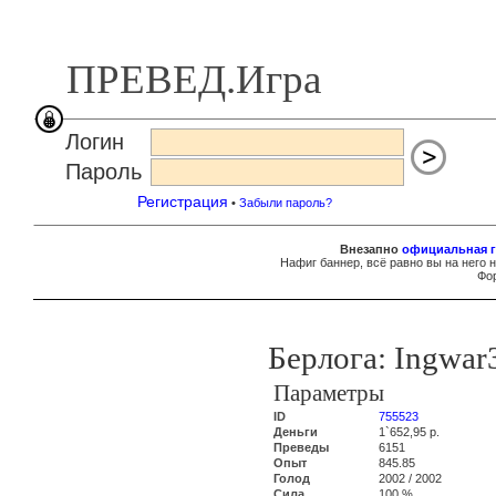
ПРЕВЕД.Игра
Логин
Пароль
Регистрация
•
Забыли пароль?
Внезапно
официальная г
Нафиг баннер, всё равно вы на него 
Фор
Берлога: Ingwar
Параметры
ID
755523
Деньги
1`652,95 р.
Преведы
6151
Опыт
845.85
Голод
2002 / 2002
Сила
100 %