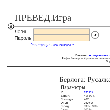
ПРЕВЕД.Игра
Логин
Пароль
Регистрация
•
Забыли пароль?
Внезапно
официальная г
Нафиг баннер, всё равно вы на него 
Фор
Берлога: Русалк
Параметры
ID
753389
Деньги
418,00 р.
Преведы
4011
Опыт
2579.96
Голод
3905 / 3905
Сила
100 %