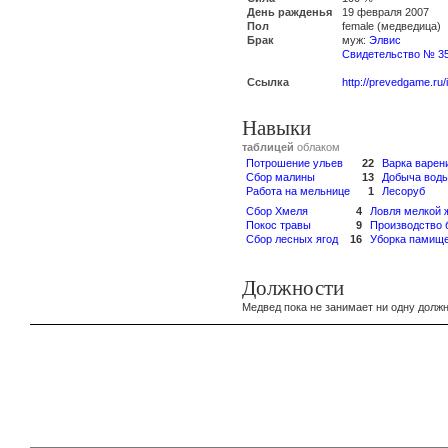
День ражденья
19 февраля 2007
Пол
female (медведица)
Брак
муж:
Элвис
Свидетельство № 3
Ссылка
http://prevedgame.ru
Навыки
таблицей
облаком
Потрошение ульев
22
Варка варен
Сбор малины
13
Добыча вод
Работа на мельнице
1
Лесоруб
Сбор Хмеля
4
Ловля мелкой 
Покос травы
9
Производство 
Сбор лесных ягод
16
Уборка памищ
Должности
Медвед пока не занимает ни одну должн