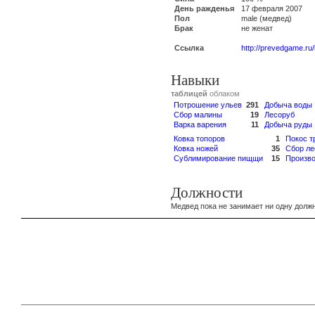
День ражденья
17 февраля 2007
Пол
male (медвед)
Брак
не женат
Ссылка
http://prevedgame.ru
Навыки
таблицей
облаком
Потрошение ульев
291
Добыча воды
Сбор малины
19
Лесоруб
Варка варения
11
Добыча руды
Ковка топоров
1
Покос т
Ковка ножей
35
Сбор ле
Сублимирование пищщи
15
Произво
Должности
Медвед пока не занимает ни одну должн