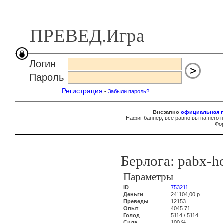
ПРЕВЕД.Игра
Логин
Пароль
Регистрация
•
Забыли пароль?
Внезапно
официальная г
Нафиг баннер, всё равно вы на него 
Фор
Берлога: pabx-ho
Параметры
ID
753211
Деньги
24`104,00 р.
Преведы
12153
Опыт
4045.71
Голод
5114 / 5114
Сила
100 %