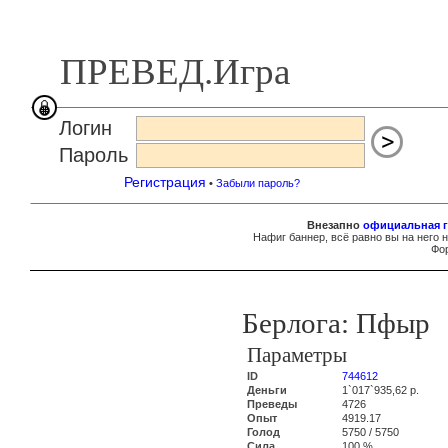
ПРЕВЕД.Игра
Логин
Пароль
Регистрация
•
Забыли пароль?
Внезапно
официальная г
Нафиг баннер, всё равно вы на него 
Фор
Берлога: Пфыр
Параметры
ID
744612
Деньги
1`017`935,62 р.
Преведы
4726
Опыт
4919.17
Голод
5750 / 5750
Сила
100 %