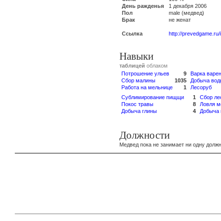
День ражденья
1 декабря 2006
Пол
male (медвед)
Брак
не женат
Ссылка
http://prevedgame.ru
Навыки
таблицей
облаком
Потрошение ульев
9
Варка варе
Сбор малины
1035
Добыча вод
Работа на мельнице
1
Лесоруб
Сублимирование пищщи
1
Сбор ле
Покос травы
8
Ловля м
Добыча глины
4
Добыча 
Должности
Медвед пока не занимает ни одну должн