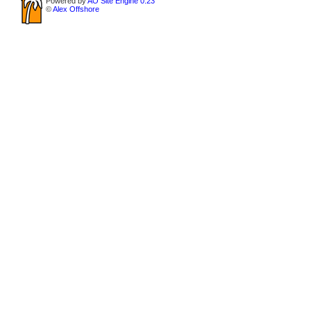
Powered by
AO Site Engine 0.23
©
Alex Offshore