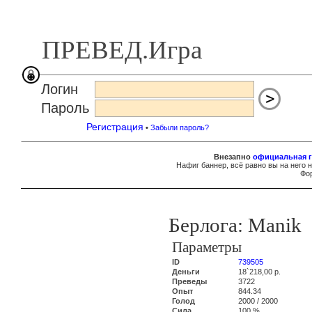
ПРЕВЕД.Игра
Логин
Пароль
Регистрация
•
Забыли пароль?
Внезапно
официальная г
Нафиг баннер, всё равно вы на него 
Фор
Берлога: Manik
Параметры
ID
739505
Деньги
18`218,00 р.
Преведы
3722
Опыт
844.34
Голод
2000 / 2000
Сила
100 %