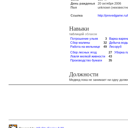
День ражденья
20 октября 2006
Пол
unknown (неизвестн
Ссылка
http://prevedgame.ru
Навыки
таблицей
облаком
Потрошение ульев
3
Варка варен
Сбор малины
32
Добыча вод
Работа на мельнице
49
Лесоруб
Сбор лесных ягод
27
Уборка 
Ловля мелкой живности
43
Производство бумаги
35
Должности
Медвед пока не занимает ни одну должн