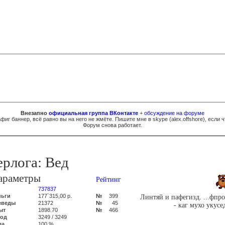
Внезапно
официальная группа ВКонтакте
+
обсуждение на форуме
фиг баннер, всё равно вы на него не жмёте. Пишите мне в skype (
al
e
x.of
fsh
ore
), если ч
Форум снова работает.
ерлога: Вед
араметры
Рейтинг
737837
ньги
177`315,00 р.
№
399
Линтяй и пафегизд. ...фпр
еведы
21372
№
45
- каг мухо укусе
ыт
1898.70
№
466
лод
3249 / 3249
ла
100 %