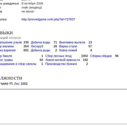
нь ражденья
8 октября 2006
л
male (медвед)
ак
не женат
ылка
http://prevedgame.ru/in.php?id=737837
выки
лицей
облаком
рошение ульев
235
Добыча воды
71
Выплавка жылеза
13
р малины
354
Лесоруб
26
Варка стали
57
ка варения
691
Добыча руды
2
Ковка ножей
4
р Хмеля
1
Сбор лесных ягод
1002
Сборка обедов
96
ос травы
50
Ловля мелкой живности
192
ащивание и сбор свеклы
1
Производство бумаги
2
лжности
гадир #1
Лес
1002