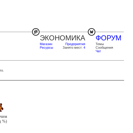
ЭКОНОМИКА
ФОРУМ
Магазин
Предприятия
Темы
Ресурсы
Занято мест:
4
Сообщения
Чат
то.
очим
д %)