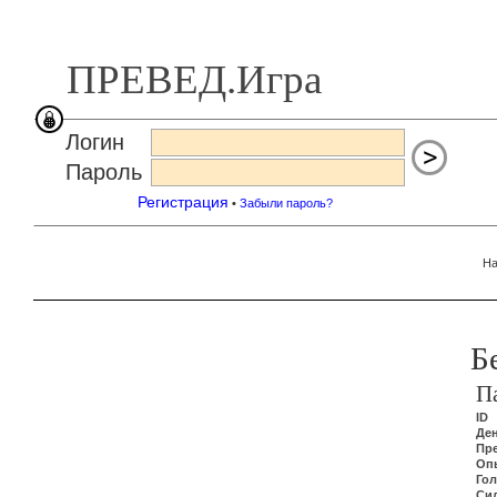
ПРЕВЕД.Игра
Логин
Пароль
Регистрация
•
Забыли пароль?
На
Б
П
ID
Де
Пр
Оп
Го
Си