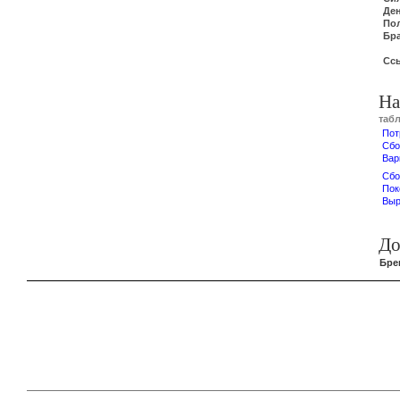
Де
По
Бр
Сс
На
таб
Пот
Сбо
Вар
Сбо
Пок
Выр
До
Бре