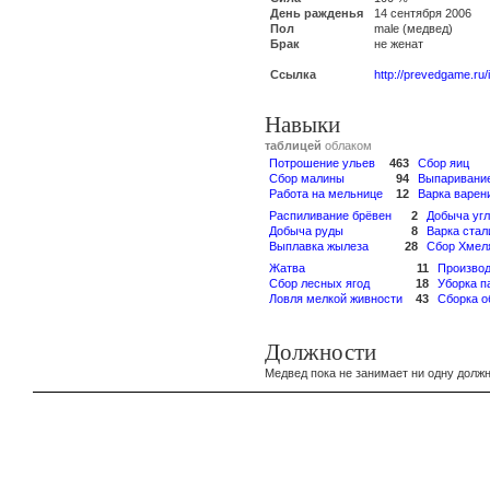
День ражденья
14 сентября 2006
Пол
male (медвед)
Брак
не женат
Ссылка
http://prevedgame.ru
Навыки
таблицей
облаком
Потрошение ульев
463
Сбор яиц
Сбор малины
94
Выпаривание
Работа на мельнице
12
Варка варен
Распиливание брёвен
2
Добыча уг
Добыча руды
8
Варка стал
Выплавка жылеза
28
Сбор Хмел
Жатва
11
Производ
Сбор лесных ягод
18
Уборка 
Ловля мелкой живности
43
Сборка о
Должности
Медвед пока не занимает ни одну должн