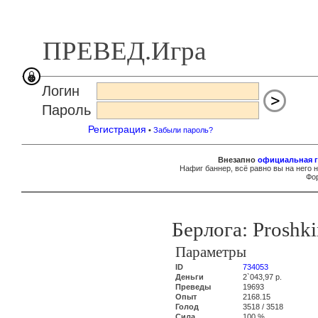
ПРЕВЕД.Игра
Логин
Пароль
Регистрация
•
Забыли пароль?
Внезапно
официальная г
Нафиг баннер, всё равно вы на него 
Фор
Берлога: Proshk
Параметры
ID
734053
Деньги
2`043,97 р.
Преведы
19693
Опыт
2168.15
Голод
3518 / 3518
Сила
100 %