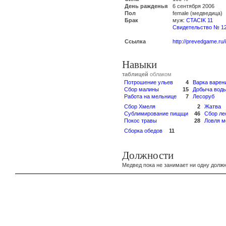
День ражденья
6 сентября 2006
Пол
female (медведица)
Брак
муж:
CTACIK 11
Свидетельство № 1
Ссылка
http://prevedgame.ru
Навыки
таблицей
облаком
Потрошение ульев
4
Варка варен
Сбор малины
15
Добыча вод
Работа на мельнице
7
Лесоруб
Сбор Хмеля
2
Жатва
Сублимирование пищщи
46
Сбор ле
Покос травы
28
Ловля м
Сборка обедов
11
Должности
Медвед пока не занимает ни одну должн