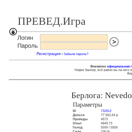
ПРЕВЕД.Игра
Логин
Пароль
Регистрация
•
Забыли пароль?
Внезапно
официальная г
Нафиг баннер, всё равно вы на него 
Фор
Берлога: Neve
Параметры
ID
732812
Деньги
77`662,64 р.
Преведы
4573
Опыт
4649.73
Голод
5559 / 5559
Сила
100 %