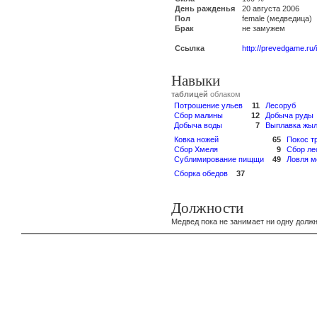
День ражденья
20 августа 2006
Пол
female (медведица)
Брак
не замужем
Ссылка
http://prevedgame.ru
Навыки
таблицей
облаком
Потрошение ульев
11
Лесоруб
Сбор малины
12
Добыча руды
Добыча воды
7
Выплавка жыл
Ковка ножей
65
Покос т
Сбор Хмеля
9
Сбор ле
Сублимирование пищщи
49
Ловля м
Сборка обедов
37
Должности
Медвед пока не занимает ни одну должн