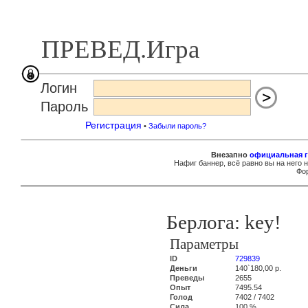
ПРЕВЕД.Игра
Логин
Пароль
Регистрация
•
Забыли пароль?
Внезапно
официальная г
Нафиг баннер, всё равно вы на него 
Фор
Берлога: key!
Параметры
ID
729839
Деньги
140`180,00 р.
Преведы
2655
Опыт
7495.54
Голод
7402 / 7402
Сила
100 %