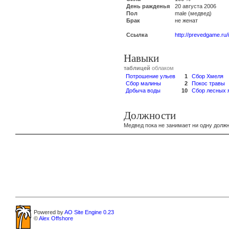
День ражденья
20 августа 2006
Пол
male (медвед)
Брак
не женат
Ссылка
http://prevedgame.ru
Навыки
таблицей
облаком
Потрошение ульев
1
Сбор Хмеля
Сбор малины
2
Покос травы
Добыча воды
10
Сбор лесных 
Должности
Медвед пока не занимает ни одну должн
Powered by
AO Site Engine 0.23
©
Alex Offshore