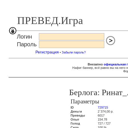
ПРЕВЕД.Игра
Логин
Пароль
Регистрация
•
Забыли пароль?
Внезапно
официальная г
Нафиг баннер, всё равно вы на него 
Фор
Берлога: Ринат
Параметры
ID
729715
Деньги
2`374,00 р.
Преведы
6017
Опыт
154.78
Голод
727 / 727
Сила
100 %