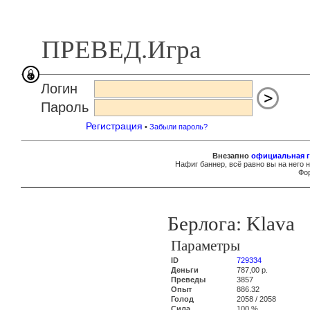
ПРЕВЕД.Игра
Логин
Пароль
Регистрация
•
Забыли пароль?
Внезапно
официальная г
Нафиг баннер, всё равно вы на него 
Фор
Берлога: Klava
Параметры
ID
729334
Деньги
787,00 р.
Преведы
3857
Опыт
886.32
Голод
2058 / 2058
Сила
100 %