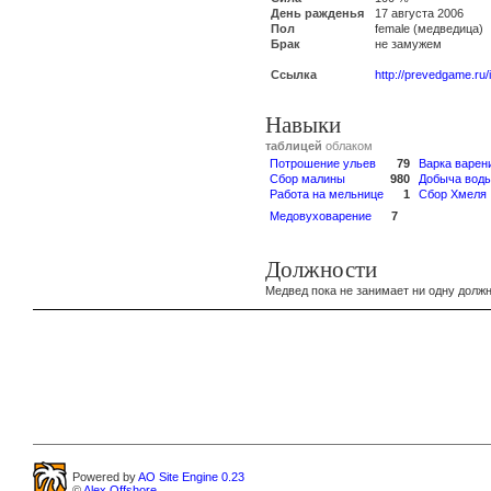
День ражденья
17 августа 2006
Пол
female (медведица)
Брак
не замужем
Ссылка
http://prevedgame.ru
Навыки
таблицей
облаком
Потрошение ульев
79
Варка варен
Сбор малины
980
Добыча вод
Работа на мельнице
1
Сбор Хмеля
Медовуховарение
7
Должности
Медвед пока не занимает ни одну должн
Powered by
AO Site Engine 0.23
©
Alex Offshore