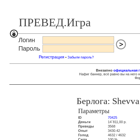
ПРЕВЕД.Игра
Логин
Пароль
Регистрация
•
Забыли пароль?
Внезапно
официальная г
Нафиг баннер, всё равно вы на него 
Фор
Берлога: Shevv
Параметры
ID
70425
Деньги
14`811,00 р.
Преведы
3568
Опыт
3430.42
Голод
4632 / 4632
Сила
100 %