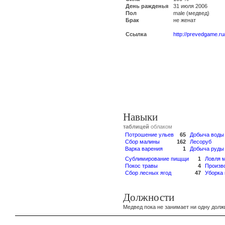
День ражденья
31 июля 2006
Пол
male (медвед)
Брак
не женат
Ссылка
http://prevedgame.ru
Навыки
таблицей
облаком
Потрошение ульев
65
Добыча воды
Сбор малины
162
Лесоруб
Варка варения
1
Добыча руды
Сублимирование пищщи
1
Ловля 
Покос травы
4
Произв
Сбор лесных ягод
47
Уборка
Должности
Медвед пока не занимает ни одну долж