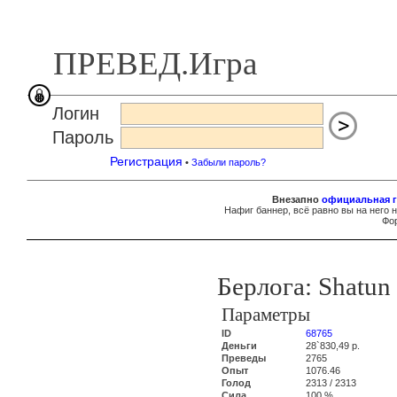
ПРЕВЕД.Игра
Логин
Пароль
Регистрация
•
Забыли пароль?
Внезапно
официальная г
Нафиг баннер, всё равно вы на него 
Фор
Берлога: Shatun
Параметры
ID
68765
Деньги
28`830,49 р.
Преведы
2765
Опыт
1076.46
Голод
2313 / 2313
Сила
100 %