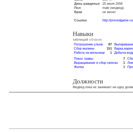
День ражденья
25 июля 2006
Пол
male (медвед)
Брак
не женат
Ссылка
http://prevedgame.ru
Навыки
таблицей
облаком
Потрошение ульев
87
Выпаривани
Сбор малины
151
Варка варе
Работа на мельнице
1
Добыча вод
Покос травы
7
Сбо
Выращивание и сбор свеклы
1
Лов
Жатва
1
Про
Должности
Медвед пока не занимает ни одну долж