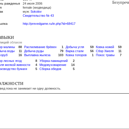
Безупреч
нь ражденья
24 июля 2006
л
female (медведица)
ак
муж:
Sokolov
Свидетельство № 43
ылка
http://prevedgame.ru/in.php?id=68417
авыки
лицей
облаком
ор малины
88
Распиливание брёвен
1
Добыча угля
59
Ковка ножей
59
быча воды
11
Добыча руды
79
Варка стали
56
Сбор Хмеля
11
соруб
16
Выплавка жылеза
103
Ковка топоров
1
Покос травы
7
ор лесных ягод
8
Уборка памищений
2
вля мелкой живности
4
Медовуховарение
14
оизводство бумаги
5
Сборка обедов
5
олжности
вед пока не занимает ни одну должность.