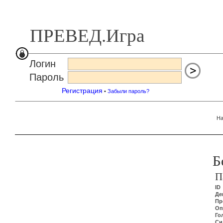
ПРЕВЕД.Игра
Логин
Пароль
Регистрация
•
Забыли пароль?
На
Б
П
ID
Де
Пр
Оп
Го
Си