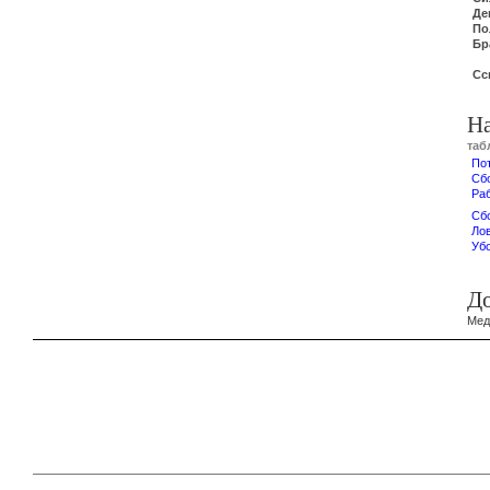
Де
По
Бр
Сс
Н
таб
По
Сб
Ра
Сб
Ло
Уб
Д
Мед