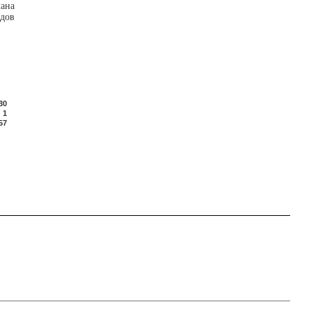
лана
дов
30
1
57