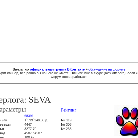
Внезапно
официальная группа ВКонтакте
+
обсуждение на форуме
фиг баннер, всё равно вы на него не жмёте. Пишите мне в skype (
al
e
x.of
fsh
ore
), если ч
Форум снова работает.
ерлога: SEVA
араметры
Рейтинг
68391
ньги
1`599`148,00 р.
№
119
еведы
4447
№
308
ыт
3277.79
№
235
лод
4507 / 4507
ла
100 %