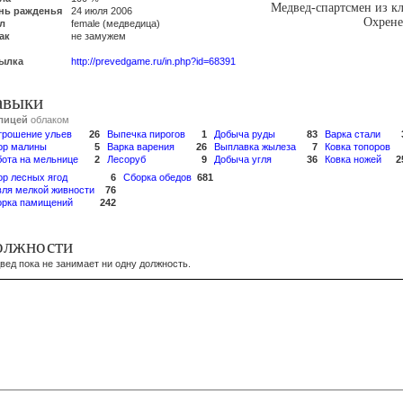
Медвед-спартсмен из к
нь ражденья
24 июля 2006
Охрене
л
female (медведица)
ак
не замужем
ылка
http://prevedgame.ru/in.php?id=68391
авыки
лицей
облаком
трошение ульев
26
Выпечка пирогов
1
Добыча руды
83
Варка стали
ор малины
5
Варка варения
26
Выплавка жылеза
7
Ковка топоров
бота на мельнице
2
Лесоруб
9
Добыча угля
36
Ковка ножей
2
ор лесных ягод
6
Сборка обедов
681
вля мелкой живности
76
орка памищений
242
олжности
вед пока не занимает ни одну должность.