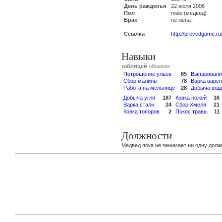
День ражденья
22 июля 2006
Пол
male (медвед)
Брак
не женат
Ссылка
http://prevedgame.ru
Навыки
таблицей
облаком
Потрошение ульев
85
Выпаривани
Сбор малины
78
Варка варе
Работа на мельнице
28
Добыча вод
Добыча угля
187
Ковка ножей
16
Варка стали
24
Сбор Хмеля
21
Ковка топоров
2
Покос травы
11
Должности
Медвед пока не занимает ни одну долж