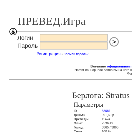
ПРЕВЕД.Игра
Логин
Пароль
Регистрация
•
Забыли пароль?
Внезапно
официальная г
Нафиг баннер, всё равно вы на него 
Фор
Берлога: Stratus
Параметры
ID
68081
Деньги
991,69 р.
Преведы
11424
Опыт
2536.49
Голод
3865 / 3865
Сила
100 %