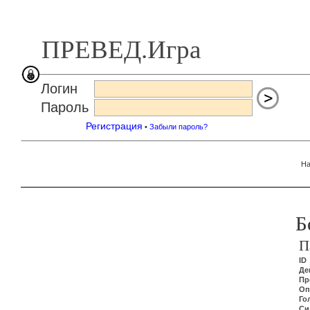
ПРЕВЕД.Игра
Логин
Пароль
Регистрация
•
Забыли пароль?
На
Б
П
ID
Де
Пр
Оп
Го
Си