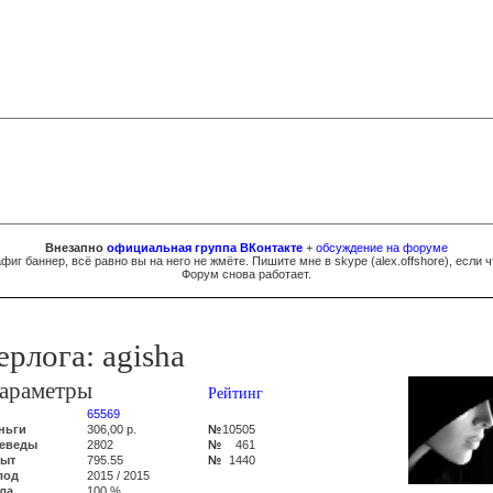
Внезапно
официальная группа ВКонтакте
+
обсуждение на форуме
фиг баннер, всё равно вы на него не жмёте. Пишите мне в skype (
al
e
x.of
fsh
ore
), если ч
Форум снова работает.
ерлога: agisha
араметры
Рейтинг
65569
ньги
306,00 р.
№
10505
еведы
2802
№
461
ыт
795.55
№
1440
лод
2015 / 2015
ла
100 %