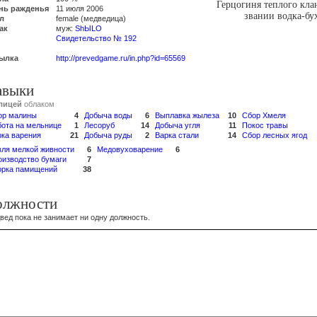
Герцогиня теплого кла
нь ражденья
11 июля 2006
звании водка-бу
л
female (медведица)
ак
муж:
ShЫLO
Свидетельство № 192
ылка
http://prevedgame.ru/in.php?id=65569
авыки
лицей
облаком
ор малины
4
Добыча воды
6
Выплавка жылеза
10
Сбор Хмеля
бота на мельнице
1
Лесоруб
14
Добыча угля
11
Покос травы
рка варения
21
Добыча руды
2
Варка стали
14
Сбор лесных ягод
вля мелкой живности
6
Медовуховарение
6
оизводство бумаги
7
орка памищений
38
олжности
вед пока не занимает ни одну должность.