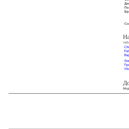
Де
По
Бр
Сс
Н
таб
Сб
Ра
Ва
Ло
Пр
Уб
Д
Мед