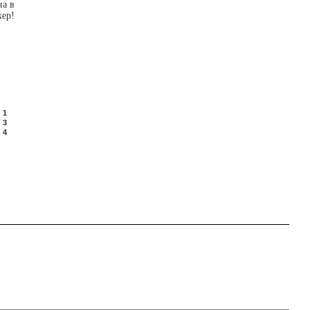
на в
хер!
1
3
4