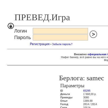
ПРЕВЕД.Игра
Логин
Пароль
Регистрация
•
Забыли пароль?
Внезапно
официальная г
Нафиг баннер, всё равно вы на него 
Фор
Берлога: samec
Параметры
ID
65295
Деньги
1`668,00 р.
Преведы
3080
Опыт
1389.88
Голод
2814 / 2814
Сила
100 %