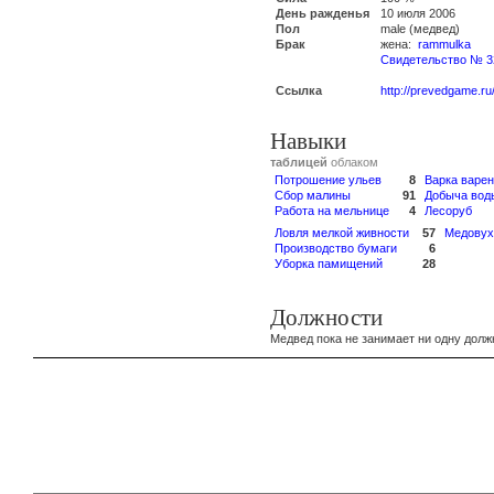
День ражденья
10 июля 2006
Пол
male (медвед)
Брак
жена:
rammulka
Свидетельство № 3
Ссылка
http://prevedgame.ru
Навыки
таблицей
облаком
Потрошение ульев
8
Варка варе
Сбор малины
91
Добыча вод
Работа на мельнице
4
Лесоруб
Ловля мелкой живности
57
Медовух
Производство бумаги
6
Уборка памищений
28
Должности
Медвед пока не занимает ни одну долж