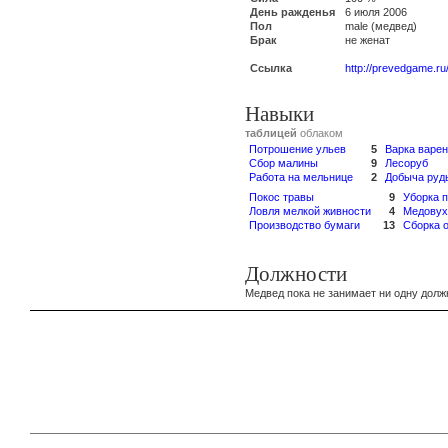
День ражденья
6 июля 2006
Пол
male (медвед)
Брак
не женат
Ссылка
http://prevedgame.ru
Навыки
таблицей
облаком
Потрошение ульев
5
Варка варе
Сбор малины
9
Лесоруб
Работа на мельнице
2
Добыча руд
Покос травы
9
Уборка 
Ловля мелкой живности
4
Медовух
Производство бумаги
13
Сборка 
Должности
Медвед пока не занимает ни одну долж