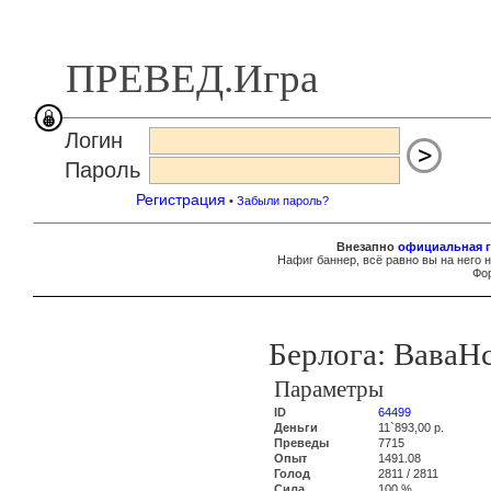
ПРЕВЕД.Игра
Логин
Пароль
Регистрация
•
Забыли пароль?
Внезапно
официальная г
Нафиг баннер, всё равно вы на него 
Фор
Берлога: Вава
Параметры
ID
64499
Деньги
11`893,00 р.
Преведы
7715
Опыт
1491.08
Голод
2811 / 2811
Сила
100 %