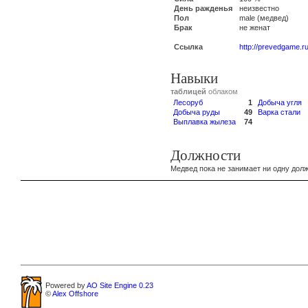
День ражденья
неизвестно
Пол
male (медвед)
Брак
не женат
Ссылка
http://prevedgame.r
Навыки
таблицей
облаком
Лесоруб
1
Добыча угля
Добыча руды
49
Варка стали
Выплавка жылеза
74
Должности
Медвед пока не занимает ни одну долж
Powered by
AO Site Engine 0.23
©
Alex Offshore