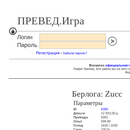
ПРЕВЕД.Игра
Логин
Пароль
Регистрация
•
Забыли пароль?
Внезапно
официальная г
Нафиг баннер, всё равно вы на него 
Фор
Берлога: Zucc
Параметры
ID
6390
Деньги
12`833,00 р.
Преведы
5091
Опыт
599.90
Голод
1630 / 1630
Сила
100 %