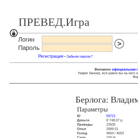
ПРЕВЕД.Игра
Логин
Пароль
Регистрация
•
Забыли пароль?
Внезапно
официальная г
Нафиг баннер, всё равно вы на него 
Фор
Берлога: Влади
Параметры
ID
59721
Деньги
8`748,07 р.
Преведы
23935
Опыт
2689.01
Голод
4003 / 4003
Сила
100 %