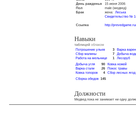
День ражденья
15 июня 2006
Пол
male (медвед)
Брак
жена:
Леська
Свидетельство № 1
Ссылка
http://prevedgame.ru
Навыки
таблицей
облаком
Потрошение ульев
3
Варка варе
Сбор малины
7
Добыча вод
Работа на мельнице
1
Лесоруб
Добыча угля
90
Ковка ножей
Варка стали
26
Покос травы
Ковка топоров
4
Сбор лесных ягод
Сборка обедов
145
Должности
Медвед пока не занимает ни одну долж