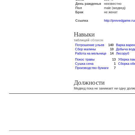
День ражденья
неизвестно
Пол
male (медвед)
Брак
не женат
Ссылка
http://prevedgame.ru
Навыки
таблицей
облаком
Потрошение ульев
140
Варка варе
Сбор малины
10
Добыча вод
Работа на мельнице
14
Лесоруб
Покос травы
13
Уборка па
Сушка сена
1
Сборка об
Производство бумаги
7
Должности
Медвед пока не занимает ни одну долж