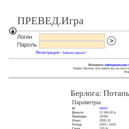
ПРЕВЕД.Игра
Логин
Пароль
Регистрация
•
Забыли пароль?
Внезапно
официальная г
Нафиг баннер, всё равно вы на него 
Фор
Берлога: Потап
Параметры
ID
49447
Деньги
11`666,00 р.
Преведы
18300
Опыт
2905.30
Голод
4193 / 4193
Сила
100 %