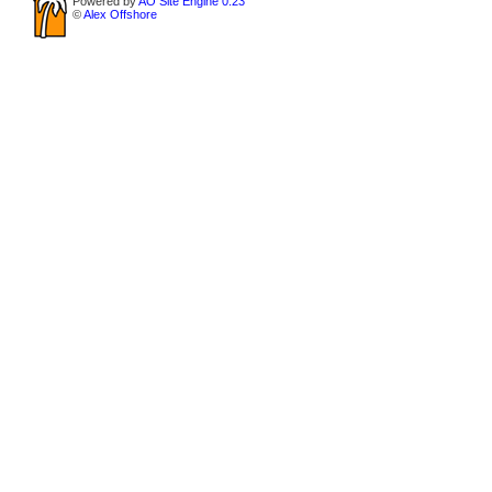
Powered by
AO Site Engine 0.23
©
Alex Offshore