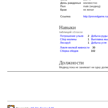
День ражденья
неизвестно
Пол
male (медвед)
Брак
не женат
Ссылка
http://prevedgame.ru
Навыки
таблицей
облаком
Потрошение ульев
2
Добыча руды
Сбор малины
1
Выплавка жы
Лесоруб
1
Добыча угля
Ловля мелкой живности
30
Сборка обедов
102
Должности
Медвед пока не занимает ни одну долж