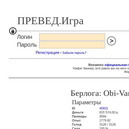
ПРЕВЕД.Игра
Логин
Пароль
Регистрация
•
Забыли пароль?
Внезапно
официальная г
Нафиг баннер, всё равно вы на него 
Фор
Берлога: Obi-Va
Параметры
ID
45931
Деньги
815`574,00 р.
Преведы
3566
Опыт
1779.82
Голод
3126 / 3126
Сила
100 %