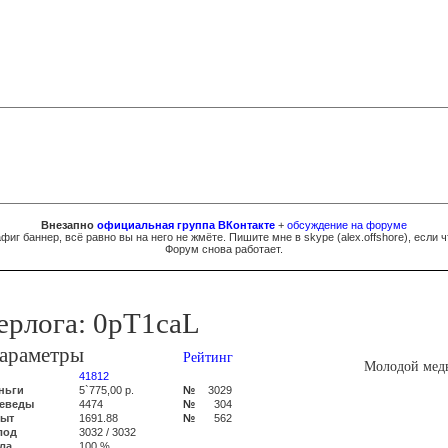
Внезапно
официальная группа ВКонтакте
+
обсуждение на форуме
фиг баннер, всё равно вы на него не жмёте. Пишите мне в skype (
al
e
x.of
fsh
ore
), если ч
Форум снова работает.
ерлога: 0pT1caL
араметры
Рейтинг
Молодой медв
41812
ньги
5`775,00 р.
№
3029
еведы
4474
№
304
ыт
1691.88
№
562
лод
3032 / 3032
ла
100 %