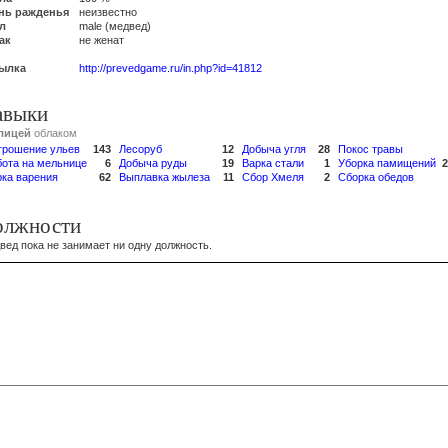
нь ражденья
неизвестно
л
male (медвед)
ак
не женат
ылка
http://prevedgame.ru/in.php?id=41812
авыки
лицей
облаком
трошение ульев
143
Лесоруб
12
Добыча угля
28
Покос травы
бота на мельнице
6
Добыча руды
19
Варка стали
1
Уборка памищений
2
рка варения
62
Выплавка жылеза
11
Сбор Хмеля
2
Сборка обедов
олжности
вед пока не занимает ни одну должность.