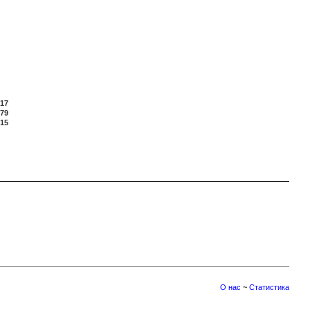
17
79
15
О нас
~
Статистика