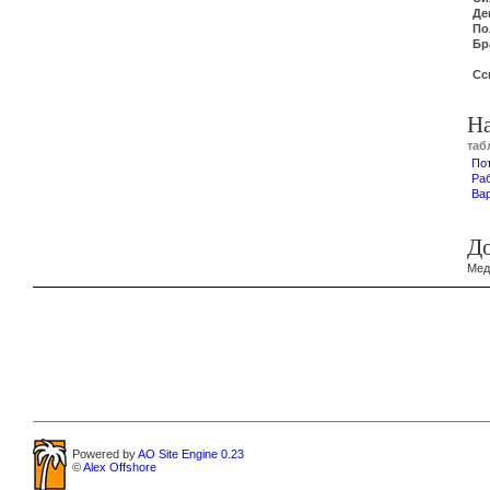
Де
По
Бр
Сс
Н
таб
По
Ра
Ва
Д
Мед
Powered by
AO Site Engine 0.23
©
Alex Offshore