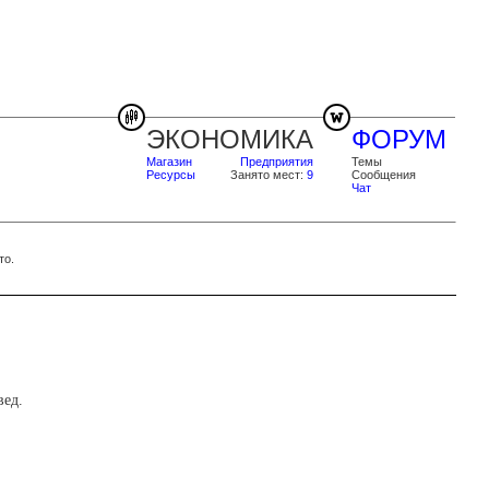
ЭКОНОМИКА
ФОРУМ
Магазин
Предприятия
Темы
Ресурсы
Занято мест:
9
Сообщения
Чат
то.
ед.