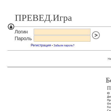
ПРЕВЕД.Игра
Логин
Пароль
Регистрация
•
Забыли пароль?
На
Б
П
ID
Де
Пр
Оп
Го
Си