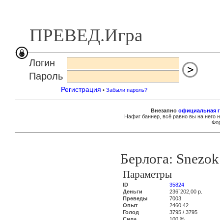
ПРЕВЕД.Игра
Логин
Пароль
Регистрация
•
Забыли пароль?
Внезапно
официальная г
Нафиг баннер, всё равно вы на него 
Фор
Берлога: Snezok
Параметры
ID
35824
Деньги
236`202,00 р.
Преведы
7003
Опыт
2460.42
Голод
3795 / 3795
Сила
100 %