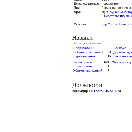
День ражденья
неизвестно
Пол
female (медведица)
Брак
муж:
Бурый Медвед
Свидетельство № 3
Ссылка
http://prevedgame.ru
Навыки
таблицей
облаком
Сбор малины
1
Лесоруб
Работа на мельнице
6
Добыча руд
Варка варения
15
Выплавка ж
Ковка ножей
674
Сборка обед
Покос травы
1
Уборка памищений
7
Должности
Брегадир #3
Ковка (Ножи)
674