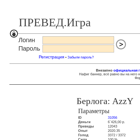
ПРЕВЕД.Игра
Логин
Пароль
Регистрация
•
Забыли пароль?
Внезапно
официальная г
Нафиг баннер, всё равно вы на него 
Фор
Берлога: AzzY
Параметры
ID
31056
Деньги
6`426,00 р.
Преведы
12043
Опыт
2020.35
Голод
3372 / 3372
Сила
100 %