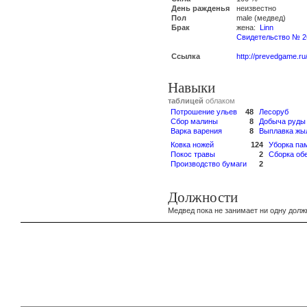
День ражденья
неизвестно
Пол
male (медвед)
Брак
жена:
Linn
Свидетельство № 2
Ссылка
http://prevedgame.ru
Навыки
таблицей
облаком
Потрошение ульев
48
Лесоруб
Сбор малины
8
Добыча руды
Варка варения
8
Выплавка жы
Ковка ножей
124
Уборка па
Покос травы
2
Сборка об
Производство бумаги
2
Должности
Медвед пока не занимает ни одну долж