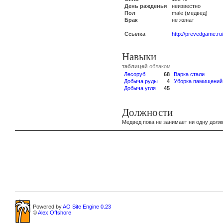
День ражденья
неизвестно
Пол
male (медвед)
Брак
не женат
Ссылка
http://prevedgame.ru
Навыки
таблицей
облаком
Лесоруб
68
Варка стали
Добыча руды
4
Уборка памищений
Добыча угля
45
Должности
Медвед пока не занимает ни одну долж
Powered by
AO Site Engine 0.23
©
Alex Offshore