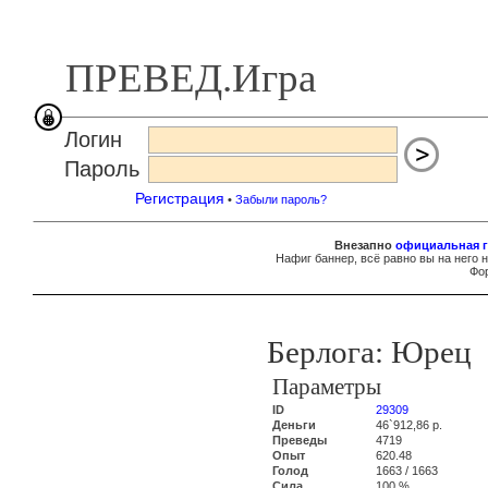
ПРЕВЕД.Игра
Логин
Пароль
Регистрация
•
Забыли пароль?
Внезапно
официальная г
Нафиг баннер, всё равно вы на него 
Фор
Берлога: Юрец
Параметры
ID
29309
Деньги
46`912,86 р.
Преведы
4719
Опыт
620.48
Голод
1663 / 1663
Сила
100 %