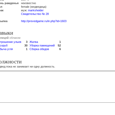
ень ражденья
неизвестно
ол
female (медведица)
рак
муж:
marksheider
Свидетельство № 28
сылка
http://prevedgame.ru/in.php?id=1603
авыки
блицей
облаком
трошение ульев
3
Жатва
1
соруб
30
Уборка памищений
52
быча угля
1
Сборка обедов
6
олжности
вед пока не занимает ни одну должность.