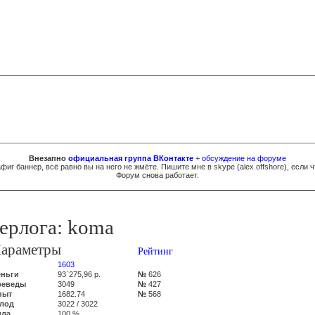
Внезапно
официальная группа ВКонтакте
+
обсуждение на форуме
фиг баннер, всё равно вы на него не жмёте. Пишите мне в skype (
al
e
x.of
fsh
ore
), если ч
Форум снова работает.
ерлога: koma
араметры
Рейтинг
1603
еньги
93`275,96 р.
№
626
реведы
3049
№
427
пыт
1682.74
№
568
олод
3022 / 3022
ила
100 %