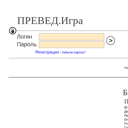
ПРЕВЕД.Игра
Логин
Пароль
Регистрация
•
Забыли пароль?
На
Б
П
ID
Д
П
О
Г
С