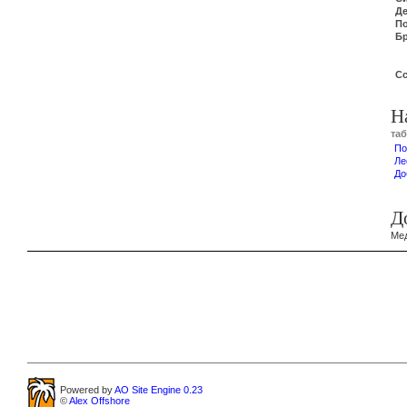
Д
П
Б
С
Н
та
По
Ле
До
Д
Мед
Powered by
AO Site Engine 0.23
©
Alex Offshore