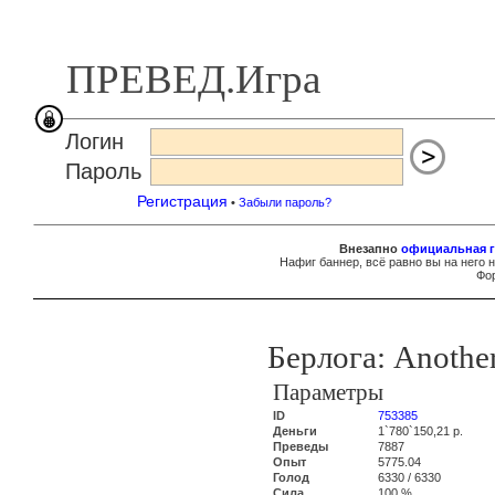
ПРЕВЕД.Игра
Логин
Пароль
Регистрация
•
Забыли пароль?
Внезапно
официальная г
Нафиг баннер, всё равно вы на него 
Фор
Берлога: Another
Параметры
ID
753385
Деньги
1`780`150,21 р.
Преведы
7887
Опыт
5775.04
Голод
6330 / 6330
Сила
100 %