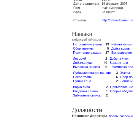
День ражденья
19 февраля 2007
Пол
male (медвед)
Брак
не женат
Ссылка
http://prevedgame.ru
Навыки
таблицей
облаком
Потрошение ульев
19
Работа на ме
Сбор малины
5
Дойка коров
Получение сахара
17
Выпаривание 
Лесоруб
2
Добыча угля
Добыча руды
40
Варка стали
Выплавка жылеза
6
Штамповка пил
Сублимирование пищщи
3
Жатва
Покос травы
6
Сбор ле
Сушка сена
2
Ловля м
Варка пива
2
Приготовление
Разделка свинок
1
Сборка обедов
Забивание свинок
2
Должности
Помошнег Дирехтара
Ловим ласось н