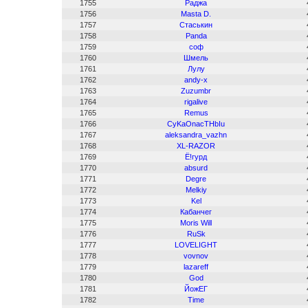
1755
Раджа
1756
Masta D.
1757
Стаськин
1758
Panda
1759
соф
1760
Шмель
1761
Лулу
1762
andy-x
1763
Zuzumbr
1764
rigalive
1765
Remus
1766
CyKaOnacTHbIu
1767
aleksandra_vazhn
1768
XL-RAZOR
1769
Ё!гурд
1770
absurd
1771
Degre
1772
Melkiy
1773
Kel
1774
Кабанчег
1775
Moris Will
1776
RuSk
1777
LOVELIGHT
1778
vovnov
1779
lazareff
1780
God
1781
ЙожЕГ
1782
Time