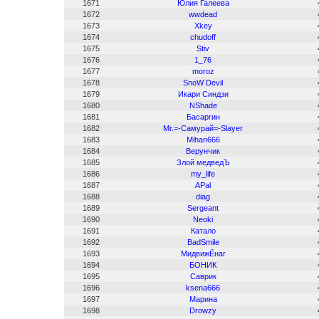
1671
Юлия Галеева
1672
wwdead
1673
Xkey
1674
chudoff
1675
Stiv
1676
1_76
1677
moroz
1678
SnoW Devil
1679
Икари Синдзи
1680
NShade
1681
Басаргин
1682
Mr.=-Самурай=-Slayer
1683
Mihan666
1684
Верунчик
1685
Злой медведЪ
1686
my_life
1687
APal
1688
diag
1689
Sergeant
1690
Neoki
1691
Катало
1692
BadSmile
1693
МидвижЁнаг
1694
БОНИК
1695
Саврик
1696
ksena666
1697
Марина
1698
Drowzy