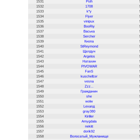
1531
Psih
1532
1708
1533
k*y
1534
Flyer
1535
vinipux
1536
BooRiy
1537
Васька
1538
Sercher
1539
Кнопа
1540
StReymond
1541
Щелдун
1542
Argelos
1543
Натахин
1544
PIVOWAR
1545
FanS
1546
kuschelbэr
1547
vesna
1548
Zzz...
1549
Гражданин
1550
she
1551
wolw
1552
Lexanд
1553
gray380
1554
Kiriller
1555
Amygdala
1556
nekitt
1557
dorik92
1558
Волосатый_Мужланище