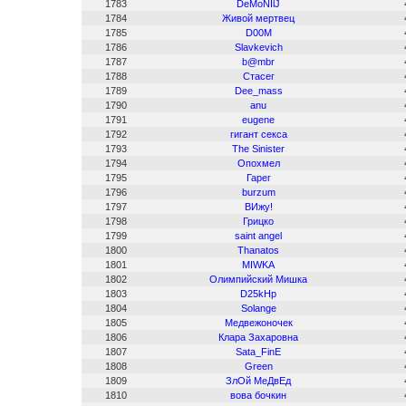
1783
DeMoNIlJ
1784
Живой мертвец
1785
D00M
1786
Slavkevich
1787
b@mbr
1788
Стасег
1789
Dee_mass
1790
anu
1791
eugene
1792
гигант секса
1793
The Sinister
1794
Опохмел
1795
Гарег
1796
burzum
1797
ВИжу!
1798
Грицко
1799
saint angel
1800
Thanatos
1801
MIWKA
1802
Олимпийский Мишка
1803
D25kHp
1804
Solange
1805
Медвежоночек
1806
Клара Захаровна
1807
Sata_FinE
1808
Green
1809
ЗлОй МеДвЕд
1810
вова бочкин