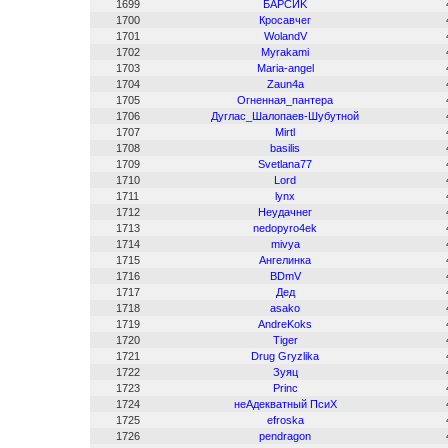
1699
БAPCИK
1700
Кросавчег
1701
WolandV
1702
Myrakami
1703
Maria-angel
1704
Zaun4a
1705
Огненная_пантера
1706
Дуглас_Шалопаев-Шубутной
1707
Mirtl
1708
basilis
1709
Svetlana77
1710
Lord
1711
lynx
1712
Неудачнег
1713
nedopyro4ek
1714
mivya
1715
Ангелинка
1716
BDmV
1717
Дед
1718
asako
1719
AndreKoks
1720
Tiger
1721
Drug Gryzlika
1722
Зуяц
1723
Princ
1724
неАдекватный ПсиХ
1725
efroska
1726
pendragon