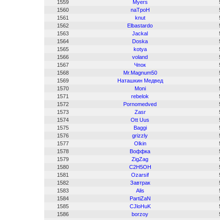
1559
Myers
1560
naTpoH
1561
knut
1562
Elbastardo
1563
Jackal
1564
Doska
1565
kotya
1566
voland
1567
Чпок
1568
Mr.Magnum50
1569
Наташкин Медвед
1570
Moni
1571
rebelok
1572
Pornomedved
1573
Zasr
1574
Ott Uus
1575
Baggi
1576
grizzly
1577
Olkin
1578
Воффка
1579
ZigZag
1580
C2H5OH
1581
Ozarsif
1582
Завтрак
1583
Alis
1584
PartiZaN
1585
CJloHuK
1586
borzoy