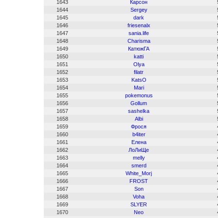
1643
Карсон
1644
Sergey
1645
dark
1646
friesenalx
1647
sania.life
1648
Charisma
1649
КатюжГА
1650
katti
1651
Olya
1652
filatr
1653
KatsO
1654
Mari
1655
pokemonus
1656
Gollum
1657
sashelka
1658
Albi
1659
Фрося
1660
b4iter
1661
Елена
1662
ЛоЛиЩе
1663
melly
1664
smerd
1665
White_Morj
1666
FROST
1667
Son
1668
Voha
1669
SLYER
1670
Neo