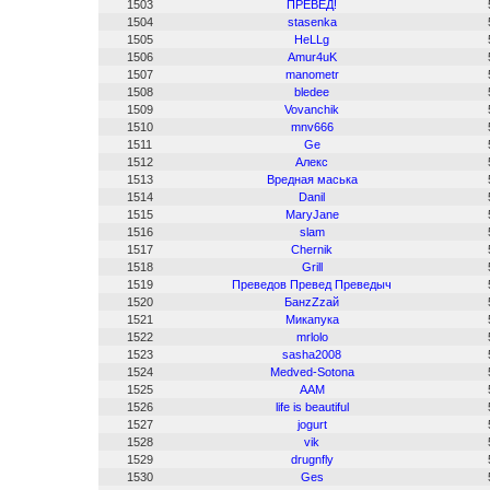
1503
ПРЕВЕД!
1504
stasenka
1505
HeLLg
1506
Amur4uK
1507
manometr
1508
bledee
1509
Vovanchik
1510
mnv666
1511
Ge
1512
Алекс
1513
Вредная маська
1514
Danil
1515
MaryJane
1516
slam
1517
Chernik
1518
Grill
1519
Преведов Превед Преведыч
1520
БанzZzай
1521
Микапука
1522
mrlolo
1523
sasha2008
1524
Medved-Sotona
1525
AAM
1526
life is beautiful
1527
jogurt
1528
vik
1529
drugnfly
1530
Ges