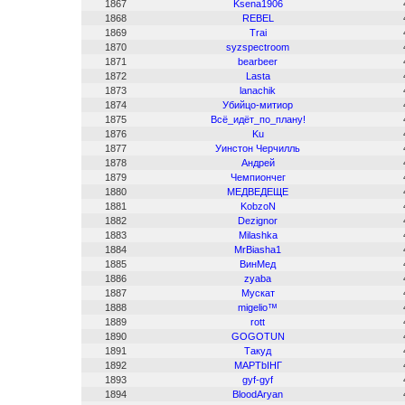
1867
Ksena1906
1868
REBEL
1869
Trai
1870
syzspectroom
1871
bearbeer
1872
Lasta
1873
lanachik
1874
Убийцо-митиор
1875
Всё_идёт_по_плану!
1876
Ku
1877
Уинстон Черчилль
1878
Андрей
1879
Чемпиончег
1880
МЕДВЕДЕЩЕ
1881
KobzoN
1882
Dezignor
1883
Milashka
1884
MrBiasha1
1885
ВинМед
1886
zyaba
1887
Мускат
1888
migelio™
1889
rott
1890
GOGOTUN
1891
Такуд
1892
MAPTbIHГ
1893
gyf-gyf
1894
BloodAryan