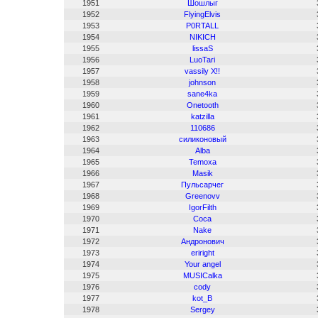
1951
Шошлыг
1952
FlyingElvis
1953
P0RTALL
1954
NIKICH
1955
lissaS
1956
LuoTari
1957
vassily X!!
1958
johnson
1959
sane4ka
1960
Onetooth
1961
katzilla
1962
110686
1963
силиконовый
1964
Alba
1965
Temoxa
1966
Masik
1967
Пульсарчег
1968
Greenovv
1969
IgorFilth
1970
Coca
1971
Nake
1972
Андронович
1973
eriright
1974
Your angel
1975
MUSICalka
1976
cody
1977
kot_B
1978
Sergey