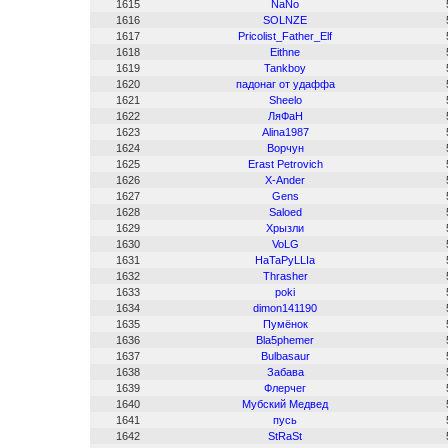
1615
NaNo
1616
SOLNZE
1617
Pricolist_Father_Elf
1618
Eithne
1619
Tankboy
1620
падонаг от удаффа
1621
Sheelo
1622
ЛяФаН
1623
Alina1987
1624
Ворчун
1625
Erast Petrovich
1626
X-Ander
1627
Gens
1628
Saloed
1629
Хрызли
1630
VoLG
1631
HaTaPyLLIa
1632
Thrasher
1633
poki
1634
dimon141190
1635
Пумёнок
1636
Bla5phemer
1637
Bulbasaur
1638
Забава
1639
Флерчег
1640
Мубский Медвед
1641
пусь
1642
StRaSt