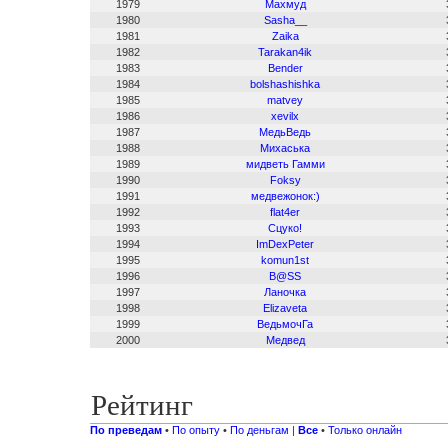
1979
Махмуд
1980
Sasha__
1981
Zaika
1982
Tarakan4ik
1983
Bender
1984
bolshashishka
1985
matvey
1986
xevilx
1987
МедьВедь
1988
Михаська
1989
мидветь Гамми
1990
Foksy
1991
медвежонок:)
1992
flat4er
1993
Сцуко!
1994
ImDexPeter
1995
komun1st
1996
B@SS
1997
Ланочка
1998
Elizaveta
1999
ВедьмочГа
2000
Медвед
Рейтинг
По преведам
•
По опыту
•
По деньгам
|
Все
•
Только онлайн