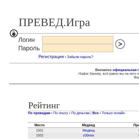
ПРЕВЕД.Игра
Логин
Пароль
Регистрация
•
Забыли пароль?
Внезапно
официальная г
Нафиг баннер, всё равно вы на него 
Фор
Рейтинг
По преведам
•
По опыту
•
По деньгам
|
Все
•
Только онлайн
Место
Медвед
Пр
1501
Медвед
1502
z00mer