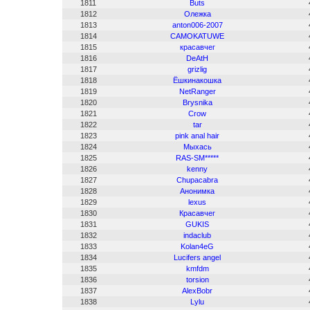
1811
Buts
1812
Олежка
1813
anton006-2007
1814
CAMOKATUWE
1815
красавчег
1816
DeAtH
1817
grizlig
1818
Ёшкинакошка
1819
NetRanger
1820
Brysnika
1821
Crow
1822
tar
1823
pink anal hair
1824
Мыхась
1825
RAS-SM*****
1826
kenny
1827
Chupacabra
1828
Анонимка
1829
lexus
1830
Красавчег
1831
GUKIS
1832
indaclub
1833
Kolan4eG
1834
Lucifers angel
1835
kmfdm
1836
torsion
1837
AlexBobr
1838
Lylu