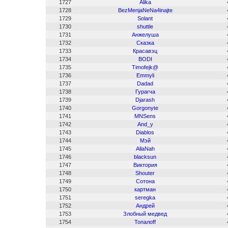
1727
Alika
1728
BezMenjaNeNa4inajte
1729
Solant
1730
shuttle
1731
Анжелуша
1732
Сказка
1733
Красавэц
1734
BODI
1735
Timofejk@
1736
Emmyli
1737
Dadad
1738
Гурагча
1739
Djarash
1740
Gorgonyte
1741
MNSens
1742
And_y
1743
Diablos
1744
Мэй
1745
AllaNah
1746
blacksun
1747
Виктория
1748
Shouter
1749
Сотона
1750
картман
1751
seregka
1752
Андрей
1753
Злобный медвед
1754
Топалоff