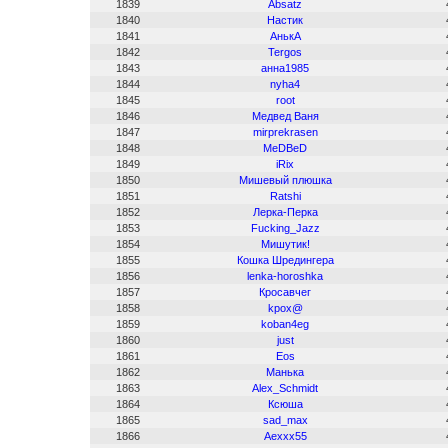
1839
Absatz
1840
Настик
1841
АнькА
1842
Tergos
1843
анна1985
1844
nyha4
1845
root
1846
Медвед Ваня
1847
mirprekrasen
1848
MeDBeD
1849
iRix
1850
Мишевый плюшка
1851
Ratshi
1852
Лерка-Перка
1853
Fucking_Jazz
1854
Мишутик!
1855
Кошка Шредингера
1856
lenka-horoshka
1857
Кросавчег
1858
kpox@
1859
koban4eg
1860
just
1861
Eos
1862
Манька
1863
Alex_Schmidt
1864
Ксюша
1865
sad_max
1866
Aexxx55