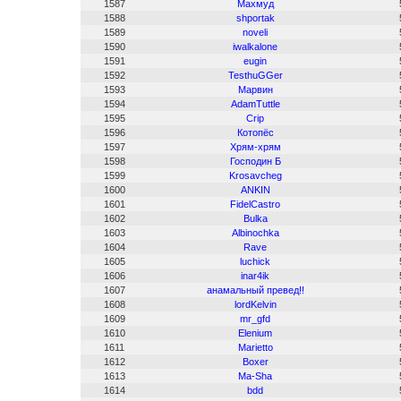
1587
Махмуд
1588
shportak
1589
noveli
1590
iwalkalone
1591
eugin
1592
TesthuGGer
1593
Марвин
1594
AdamTuttle
1595
Crip
1596
Котопёс
1597
Хрям-хрям
1598
Господин Б
1599
Krosavcheg
1600
ANKIN
1601
FidelCastro
1602
Bulka
1603
Albinochka
1604
Rave
1605
luchick
1606
inar4ik
1607
анамальный превед!!
1608
lordKelvin
1609
mr_gfd
1610
Elenium
1611
Marietto
1612
Boxer
1613
Ma-Sha
1614
bdd