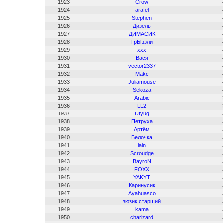
1923
Crow
1924
arafel
1925
Stephen
1926
Дизель
1927
ДИМАСИК
1928
ГрЫззли
1929
xxx
1930
Вася
1931
vector2337
1932
Makc
1933
Juliamouse
1934
Sekoza
1935
Arabic
1936
LL2
1937
Utyug
1938
Петруха
1939
Артём
1940
Белочка
1941
lain
1942
Scroudge
1943
BayroN
1944
FOXX
1945
YAKYT
1946
Каринусик
1947
Ayahuasco
1948
зюзик старший
1949
kama
1950
charizard