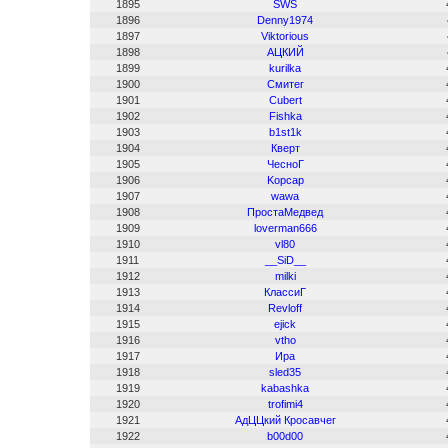
1895
SWS
1896
Denny1974
1897
Viktorious
1898
АЦКИЙ
1899
kurilka
1900
Смитег
1901
Cubert
1902
Fishka
1903
b1st1k
1904
Кверт
1905
ЧесноГ
1906
Kopcap
1907
wawa
1908
ПростаМедвед
1909
loverman666
1910
vl80
1911
__SiD__
1912
milki
1913
КлассиГ
1914
Revloff
1915
ejick
1916
vtho
1917
Ира
1918
sled35
1919
kabashka
1920
trofimi4
1921
АдЦЦкий Кросавчег
1922
b00d00