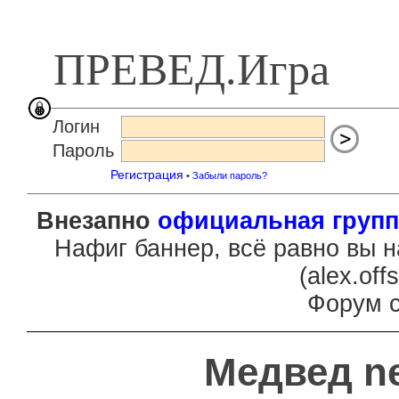
ПРЕВЕД.Игра
Логин
Пароль
Регистрация
•
Забыли пароль?
Внезапно
официальная групп
Нафиг баннер, всё равно вы н
(
al
e
x.of
f
Форум с
Медвед ne